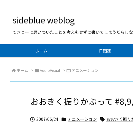
sideblue weblog
てきとーに思いついたことを考えもせずに書いてしまうだらしな
ホーム
IT関連
ホーム
>
AudioVisual
>
アニメーション



おおきく振りかぶって #8,9,
2007/06/24
アニメーション
おおきく振り


