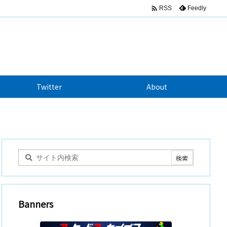

Feedly
RSS
Twitter
About
Banners