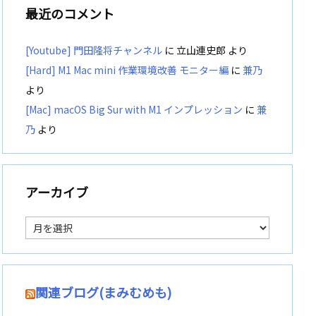
最近のコメント
[Youtube] 門田隆将チャンネル
に
立山連史郎
より
[Hard] M1 Mac mini 作業環境改善 モニター編
に
兼乃
より
[Mac] macOS Big Sur with M1 インプレッション
に
兼
乃
より
アーカイブ
ア
ー
カ
イ
ブ
関連ブログ(まみむめも)