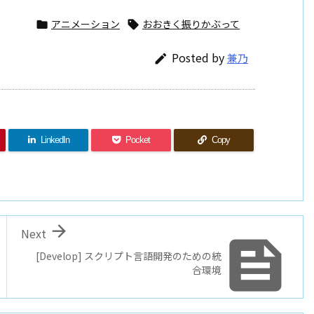
アニメーション
おおきく振りかぶって


Posted by
兼乃

LinkedIn
Pocket
Copy

Next

[Develop] スクリプト言語開発のための統
合環境