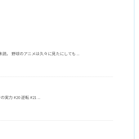
未読。 野球のアニメは久々に見たにしても ...
力 #20 逆転 #21 ...