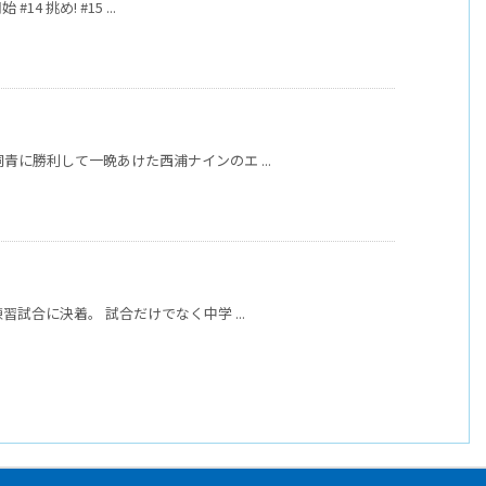
14 挑め! #15 ...
桐青に勝利して一晩あけた西浦ナインのエ ...
練習試合に決着。 試合だけでなく中学 ...