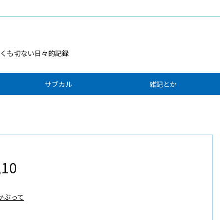
くも切ない日々的記録
サブカル
雑記とか
10
かぶって