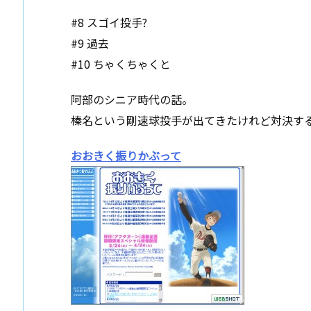
#8 スゴイ投手?
#9 過去
#10 ちゃくちゃくと
阿部のシニア時代の話。
榛名という剛速球投手が出てきたけれど対決す
おおきく振りかぶって