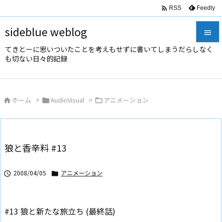

Feedly
RSS
sideblue weblog

てきとーに思いついたことを考えもせずに書いてしまうだらしなく

も切ない日々的記録
メニュ

サイド
ホーム
>
AudioVisual
>
アニメーション




前へ

次へ
狼と香辛料 #13

検索
2008/04/05
アニメーション


#13 狼と新たな旅立ち (最終話)