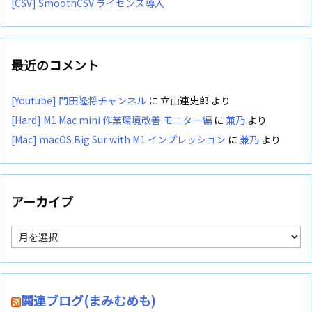
[CSV] SmoothCSV ライセンス導入
最近のコメント
[Youtube] 門田隆将チャンネル
に
立山連史郎
より
[Hard] M1 Mac mini 作業環境改善 モニター編
に
兼乃
より
[Mac] macOS Big Sur with M1 インプレッション
に
兼乃
より
アーカイブ
ア
ー
カ
イ
ブ
関連ブログ(まみむめも)