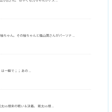
山力也さん。 はやくも力ちゃんがゲス ...
ちゃん。その柚ちゃんと福山潤さんがパーソナ ...
ボー は一瞬で；； あの ...
太vs根来の戦い＆決着。 剛太vs根 ...