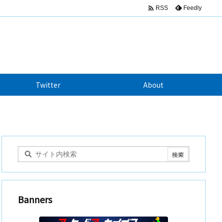

Feedly
RSS
Twitter
About
Banners