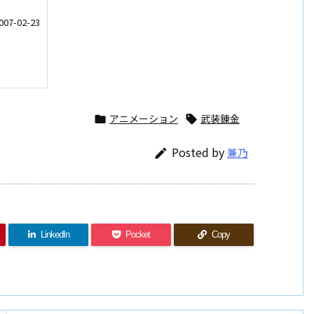
-02-23
アニメーション
武装錬金


Posted by
兼乃

LinkedIn
Pocket
Copy