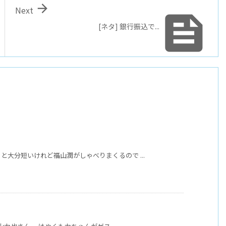

Next

[ネタ] 銀行振込で...
と大分短いけれど福山潤がしゃべりまくるので ...