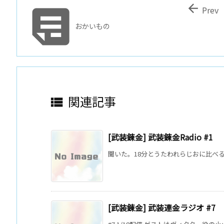


Prev
おかいもの
関連記事

[武装錬金] 武装錬金Radio #1
聞いた。18分とうたわれらじおに比べる
[武装錬金] 武装連金ラジオ #7