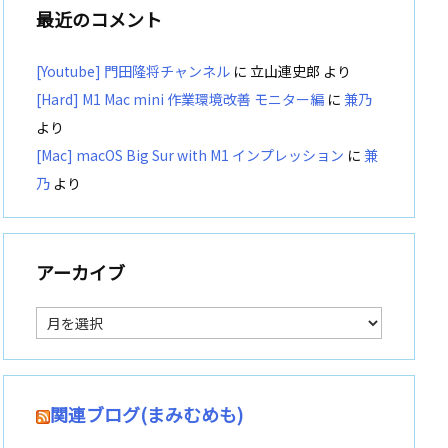
最近のコメント
[Youtube] 門田隆将チャンネル
に
立山連史郎
より
[Hard] M1 Mac mini 作業環境改善 モニター編
に
兼乃
より
[Mac] macOS Big Sur with M1 インプレッション
に
兼
乃
より
アーカイブ
ア
ー
カ
イ
ブ
関連ブログ(まみむめも)