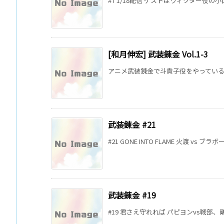
#7 1/18配信 ゲストはヴィクター役の小
[和月伸宏] 武装錬金 Vol.1-3
アニメ武装錬金で斗貴子役をやっている柚
武装錬金 #21
#21 GONE INTO FLAME 火渡 vs ブラ
武装錬金 #19
#19 君さえ守れれば パピヨンvs戦部、剛