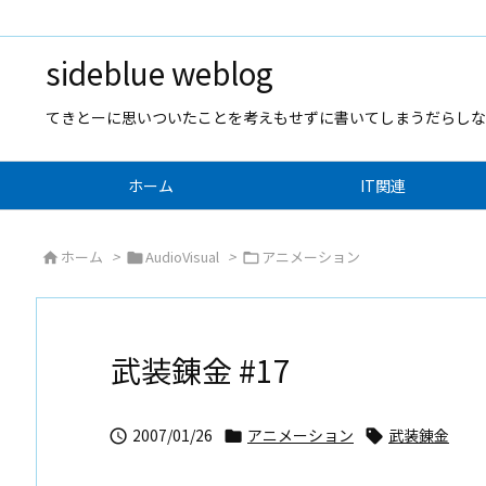
sideblue weblog
てきとーに思いついたことを考えもせずに書いてしまうだらしな
ホーム
IT関連
ホーム
>
AudioVisual
>
アニメーション



武装錬金 #17
2007/01/26
アニメーション
武装錬金


