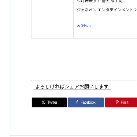
和月伸宏 加戸誉夫 福山潤
ジェネオン エンタテインメント 2007
by
G-Tools
よろしければシェアお願いします
Twitter
Facebook
Pin it