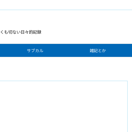
くも切ない日々的記録
サブカル
雑記とか