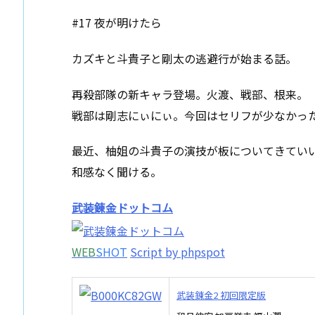
#17 夜が明けたら
カズキと斗貴子と剛太の逃避行が始まる話。
再殺部隊の新キャラ登場。火渡、戦部、根来。
戦部は剛志にぃにぃ。今回はセリフが少なかっ
最近、柚姐の斗貴子の演技が板についてきてい
和感なく聞ける。
武装錬金ドットコム
WEB
SHOT
Script by phpspot
武装錬金2 初回限定版