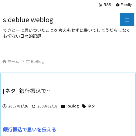

Feedly
RSS
sideblue weblog

てきとーに思いついたことを考えもせずに書いてしまうだらしなく

も切ない日々的記録
メニュ

サイド
ホーム
>
ReBlog



前へ

次へ
[ネタ] 銀行振込で…

検索
2007/01/26
2008/02/18
ReBlog
ネタ




銀行振込で思いを伝える