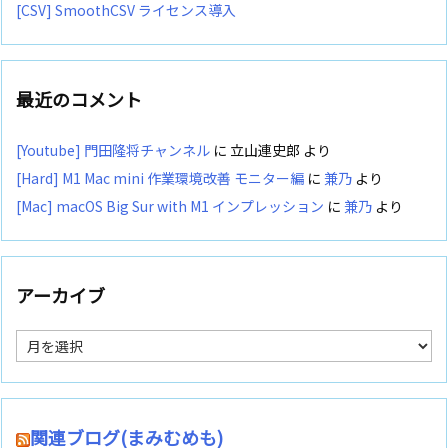
[CSV] SmoothCSV ライセンス導入
最近のコメント
[Youtube] 門田隆将チャンネル
に
立山連史郎
より
[Hard] M1 Mac mini 作業環境改善 モニター編
に
兼乃
より
[Mac] macOS Big Sur with M1 インプレッション
に
兼乃
より
アーカイブ
ア
ー
カ
イ
ブ
関連ブログ(まみむめも)