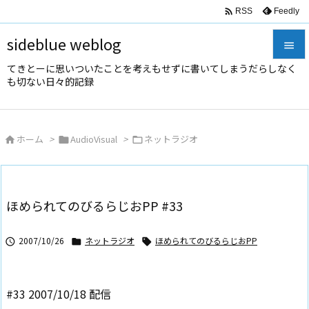

Feedly
RSS
sideblue weblog

てきとーに思いついたことを考えもせずに書いてしまうだらしなく

も切ない日々的記録
メニュ

サイド
ホーム
>
AudioVisual
>
ネットラジオ




前へ

次へ
ほめられてのびるらじおPP #33

検索
2007/10/26
ネットラジオ
ほめられてのびるらじおPP



#33 2007/10/18 配信