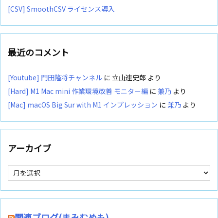
[CSV] SmoothCSV ライセンス導入
最近のコメント
[Youtube] 門田隆将チャンネル
に
立山連史郎
より
[Hard] M1 Mac mini 作業環境改善 モニター編
に
兼乃
より
[Mac] macOS Big Sur with M1 インプレッション
に
兼乃
より
アーカイブ
ア
ー
カ
イ
ブ
関連ブログ(まみむめも)