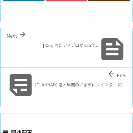

Next

[RSS] またアメブロがRSSで...


Prev
[CLANNAD] 渚と早苗のおまえにレインボー #1
関連記事
