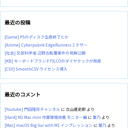
最近の投稿
[Game] PSのディスク生産終了とか
[Anime] Cyberpubnk EdgeRunners 2 テザー
[社会] 文部科学省 辺野古転覆事件の見解公開
[KB] キーボードブランドFILCOのダイヤテックが倒産
[CSV] SmoothCSV ライセンス導入
最近のコメント
[Youtube] 門田隆将チャンネル
に
立山連史郎
より
[Hard] M1 Mac mini 作業環境改善 モニター編
に
兼乃
より
[Mac] macOS Big Sur with M1 インプレッション
に
兼乃
より