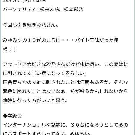
#48 2007/9/13 配信
パーソナリティ : 松来未祐、松本彩乃
今回も引き続き彩乃さん。
みゆみゆの１０代のころは・・・バイト三味だった模
様；；
アウトドア大好きな彩乃さんだけど虫は嫌い、この夏は虻
に刺されてすごい紫になってるらしい。
田舎育ちなので虻に刺されたことは何度もあるが、そんな
紫色に腫れたことはないなぁ。跡が残るかもしれないから
病院に行った方がいいと思う。
◆学級会
インターナショナルな話題に、３０台になろうとしてるの
にパスポートすらもってない、みゆみゆ。