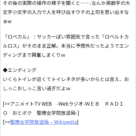
その後の実際の操作の様子を聞くと…….なんか英数字の大
文字小文字の入力で人を呼び出すウチの上司を思い出すな
ぁw
「ロベカル」：サッカーぽい雰囲気で言った「ロベルトカ
ルロス」がそのまま正解。本当に予想外だったようでエン
ディングまで興奮しまくりｗ
◆エンディング
いくらトイレが近くてトイレネタが多いからとは言え、お
しっこおしっこ言い過ぎだよｗ
[>>アニメイトTV WEB -Webラジオ-ＷＥＢ ＲＡＤＩ
Ｏ おとボク 聖應女学院放送局-]
[>>
聖應女学院放送局 – Wikipedia
]