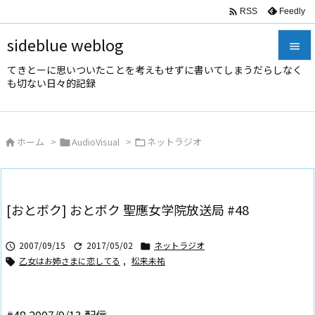

Feedly
RSS
sideblue weblog

てきとーに思いついたことを考えもせずに書いてしまうだらしなく

も切ない日々的記録
メニュ

サイド
ホーム
>
AudioVisual
>
ネットラジオ




前へ

次へ
[おとボク] おとボク 聖應女学院放送局 #48

検索
2007/09/15
2017/05/02
ネットラジオ



乙女はお姉さまに恋してる
,
松来未祐
