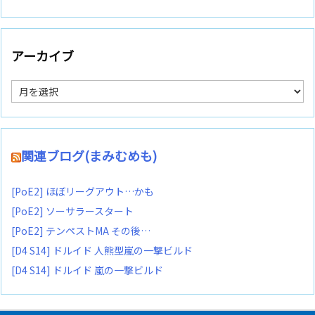
アーカイブ
ア
ー
カ
イ
ブ
関連ブログ(まみむめも)
[PoE2] ほぼリーグアウト…かも
[PoE2] ソーサラースタート
[PoE2] テンペストMA その後…
[D4 S14] ドルイド 人熊型嵐の一撃ビルド
[D4 S14] ドルイド 嵐の一撃ビルド