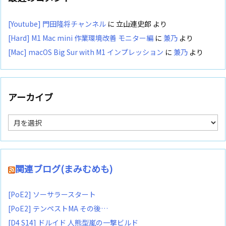
[Youtube] 門田隆将チャンネル
に
立山連史郎
より
[Hard] M1 Mac mini 作業環境改善 モニター編
に
兼乃
より
[Mac] macOS Big Sur with M1 インプレッション
に
兼乃
より
アーカイブ
ア
ー
カ
イ
ブ
関連ブログ(まみむめも)
[PoE2] ソーサラースタート
[PoE2] テンペストMA その後…
[D4 S14] ドルイド 人熊型嵐の一撃ビルド