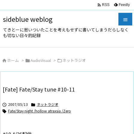

Feedly
RSS
sideblue weblog

てきとーに思いついたことを考えもせずに書いてしまうだらしなく

も切ない日々的記録
メニュ

サイド
ホーム
>
AudioVisual
>
ネットラジオ




前へ

次へ
[Fate] Fate/Stay tune #10-11

検索
2007/05/13
ネットラジオ


Fate/Stay night /hollow atraxsia /Zero
