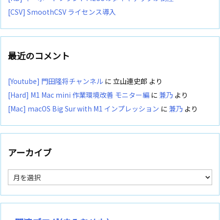
[CSV] SmoothCSV ライセンス導入
最近のコメント
[Youtube] 門田隆将チャンネル
に
立山連史郎
より
[Hard] M1 Mac mini 作業環境改善 モニター編
に
兼乃
より
[Mac] macOS Big Sur with M1 インプレッション
に
兼乃
より
アーカイブ
ア
ー
カ
イ
ブ