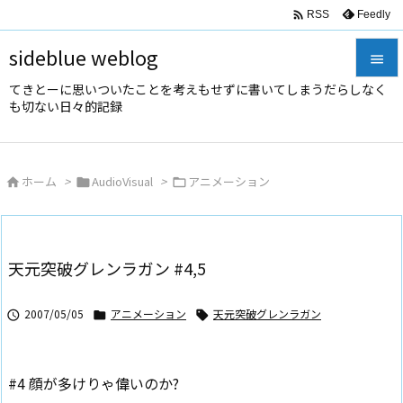

Feedly
RSS
sideblue weblog

てきとーに思いついたことを考えもせずに書いてしまうだらしなく

も切ない日々的記録
メニュ

サイド
ホーム
>
AudioVisual
>
アニメーション




前へ

次へ
天元突破グレンラガン #4,5

検索
2007/05/05
アニメーション
天元突破グレンラガン



#4 顔が多けりゃ偉いのか?