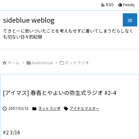

Feedly
RSS
sideblue weblog

てきとーに思いついたことを考えもせずに書いてしまうだらしなく

も切ない日々的記録
メニュ

サイド
ホーム
>
AudioVisual
>
ネットラジオ




前へ

次へ
[アイマス] 春香とやよいの弥生式ラジオ #2-4

検索
2007/03/31
ネットラジオ
アイドルマスター



#2 3/16