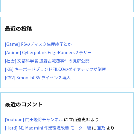
最近の投稿
[Game] PSのディスク生産終了とか
[Anime] Cyberpubnk EdgeRunners 2 テザー
[社会] 文部科学省 辺野古転覆事件の見解公開
[KB] キーボードブランドFILCOのダイヤテックが倒産
[CSV] SmoothCSV ライセンス導入
最近のコメント
[Youtube] 門田隆将チャンネル
に
立山連史郎
より
[Hard] M1 Mac mini 作業環境改善 モニター編
に
兼乃
より