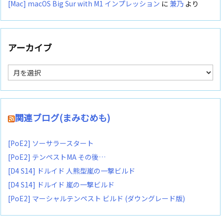
[Mac] macOS Big Sur with M1 インプレッション
に
兼乃
より
アーカイブ
ア
ー
カ
イ
ブ
関連ブログ(まみむめも)
[PoE2] ソーサラースタート
[PoE2] テンペストMA その後…
[D4 S14] ドルイド 人熊型嵐の一撃ビルド
[D4 S14] ドルイド 嵐の一撃ビルド
[PoE2] マーシャルテンペスト ビルド (ダウングレード版)