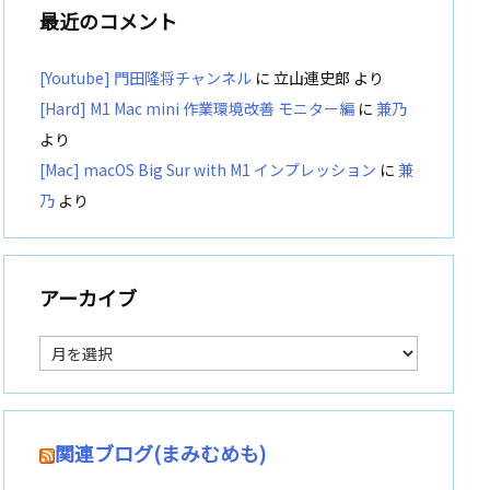
最近のコメント
[Youtube] 門田隆将チャンネル
に
立山連史郎
より
[Hard] M1 Mac mini 作業環境改善 モニター編
に
兼乃
より
[Mac] macOS Big Sur with M1 インプレッション
に
兼
乃
より
アーカイブ
ア
ー
カ
イ
ブ
関連ブログ(まみむめも)