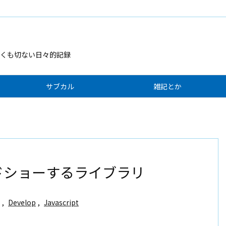
くも切ない日々的記録
サブカル
雑記とか
スライドショーするライブラリ
,
Develop
,
Javascript