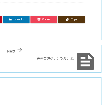
LinkedIn
Pocket
Copy

Next

天元突破グレンラガン #1