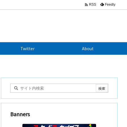

Feedly
RSS
Twitter
About
Banners