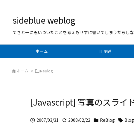
sideblue weblog
てきとーに思いついたことを考えもせずに書いてしまうだらしな
ホーム
IT関連
ホーム
>
ReBlog


[Javascript] 写真の
2007/03/31
2008/02/22
ReBlog
Blog



