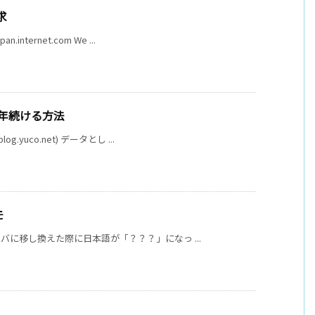
求
ternet.com We ...
10年続ける方法
yuco.net) データとし ...
モ
バに移し換えた際に日本語が「？？？」になっ ...