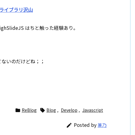
するライブラリ沢山
yBox, HighSlideJS はちと触った経験あり。
てないのだけどね；；
ReBlog
Blog
,
Develop
,
Javascript


Posted by
兼乃
