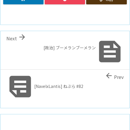

Next

[政治] ブーメランブーメラン


Prev
[NavelxLantis] ねぶら #82