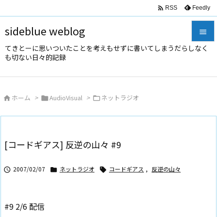

Feedly
RSS
sideblue weblog

てきとーに思いついたことを考えもせずに書いてしまうだらしなく

も切ない日々的記録
メニュ

サイド
ホーム
>
AudioVisual
>
ネットラジオ




前へ

次へ
[コードギアス] 反逆の山々 #9

検索
2007/02/07
ネットラジオ
コードギアス
,
反逆の山々



#9 2/6 配信