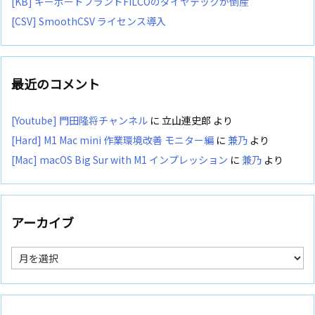
[KB] キーボードブランドFILCOのダイヤテックが倒産
[CSV] SmoothCSV ライセンス導入
最近のコメント
[Youtube] 門田隆将チャンネル
に
立山連史郎
より
[Hard] M1 Mac mini 作業環境改善 モニター編
に
兼乃
より
[Mac] macOS Big Sur with M1 インプレッション
に
兼乃
より
アーカイブ
ア
ー
カ
イ
ブ