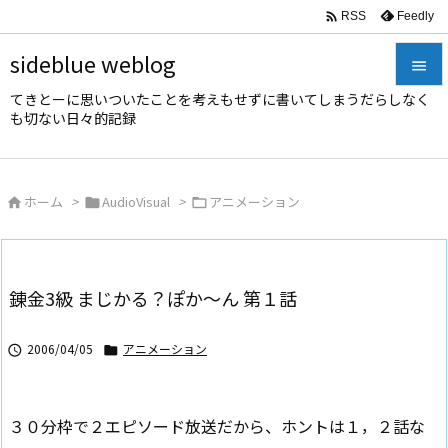

Feedly
RSS
sideblue weblog

てきとーに思いついたことを考えもせずに書いてしまうだらしなく

も切ない日々的記録
メニュ

サイド
ホーム
>
AudioVisual
>
アニメーション




前へ

次へ
錬金3級 まじかる？ぽか～ん 第１話

検索
2006/04/05
アニメーション


３０分枠で２エピソード放送だから、ホントは１，２話な