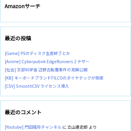
Amazonサーチ
最近の投稿
[Game] PSのディスク生産終了とか
[Anime] Cyberpubnk EdgeRunners 2 テザー
[社会] 文部科学省 辺野古転覆事件の見解公開
[KB] キーボードブランドFILCOのダイヤテックが倒産
[CSV] SmoothCSV ライセンス導入
最近のコメント
[Youtube] 門田隆将チャンネル
に
立山連史郎
より