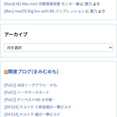
[Hard] M1 Mac mini 作業環境改善 モニター編
に
兼乃
より
[Mac] macOS Big Sur with M1 インプレッション
に
兼乃
より
アーカイブ
ア
ー
カ
イ
ブ
関連ブログ(まみむめも)
[PoE2] ほぼリーグアウト…かも
[PoE2] ソーサラースタート
[PoE2] テンペストMA その後…
[D4 S14] ドルイド 人熊型嵐の一撃ビルド
[D4 S14] ドルイド 嵐の一撃ビルド