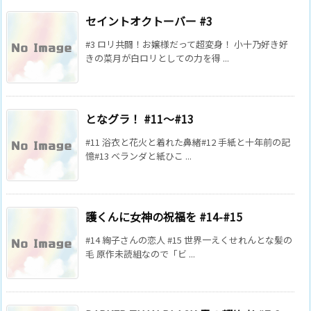
セイントオクトーバー #3
#3 ロリ共闘！お嬢様だって超変身！ 小十乃好き好
きの菜月が白ロリとしての力を得 ...
となグラ！ #11～#13
#11 浴衣と花火と着れた鼻緒#12 手紙と十年前の記
憶#13 ベランダと紙ひこ ...
護くんに女神の祝福を #14-#15
#14 絢子さんの恋人 #15 世界一えくせれんとな髪の
毛 原作未読組なので「ビ ...