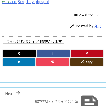
Script by phpspot
WEB
SHOT
アニメーション

Posted by
兼乃

よろしければシェアお願いします
Copy

Next

魔界戦記ディスガイア 第１話