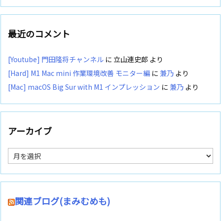
最近のコメント
[Youtube] 門田隆将チャンネル
に
立山連史郎
より
[Hard] M1 Mac mini 作業環境改善 モニター編
に
兼乃
より
[Mac] macOS Big Sur with M1 インプレッション
に
兼乃
より
アーカイブ
ア
ー
カ
イ
ブ
関連ブログ(まみむめも)