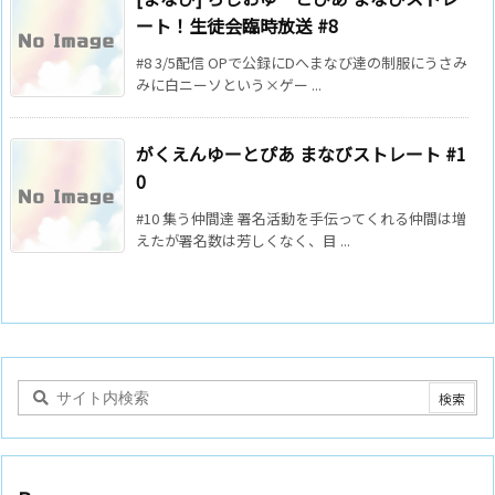
ート！生徒会臨時放送 #8
#8 3/5配信 OPで公録にDへまなび達の制服にうさみ
みに白ニーソという×ゲー ...
がくえんゆーとぴあ まなびストレート #1
0
#10 集う仲間達 署名活動を手伝ってくれる仲間は増
えたが署名数は芳しくなく、目 ...