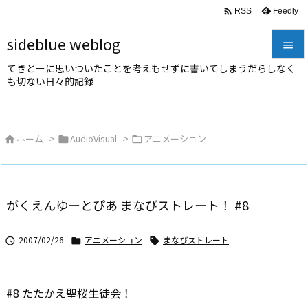

Feedly
RSS
sideblue weblog

てきとーに思いついたことを考えもせずに書いてしまうだらしなく

も切ない日々的記録
メニュ

サイド
ホーム
>
AudioVisual
>
アニメーション




前へ

次へ
がくえんゆーとぴあ まなびストレート！ #8

検索
2007/02/26
アニメーション
まなびストレート



#8 たたかえ聖桜生徒会！