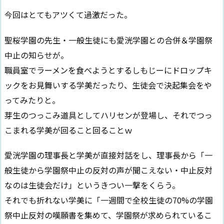
今回はとてもアツくて過激だった。
聖桜学園の先生・一般生徒にも愛洸学園との合併＆学園祭
中止の知らせが。
職員室でラーメンを食べようとするしもじーにドロップキ
ックをお見舞いする学美だったり、生徒会で決起集会をや
ってみたりと。
芽生のつっこみ道具としてハリセンが登場し、それでつっ
こまれる学美が回ること回ることｗ
愛洸学園の理事長と学美が直接対話をし、理事長から「一
般生徒から学園祭中止の反対の声が聞こえない・中止反対
なのは生徒会だけ」というきつい一撃をくらう。
それでも折れない学美に「一週間で全校生徒の70%の学園
祭中止反対の嘆願書を集めて、学園祭が求められているこ