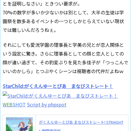
とを証明しなさい」ときつい要求が。
70%の数字が多いか少ないかは別として、大半の生徒は学
園祭を数多あるイベントの一つとしかとらえていない現状
では難しいんだろうねぇ。
それにしても愛洸学園の理事長と学美の兄とが恋人関係と
いう設定に驚き。さらに理事長としての顔と恋人としての
顔が違い過ぎて、その豹変ぶりを見た多佳子が「つっこんで
いいのかしら」とつぶやくシーンは視聴者の代弁だよねｗ
StarChild:がくえんゆーとぴあ まなびストレート！
WEB
SHOT
Script by phpspot
がくえんゆーとぴあ まなびストレート! STRAIGHT
1 期間限定版