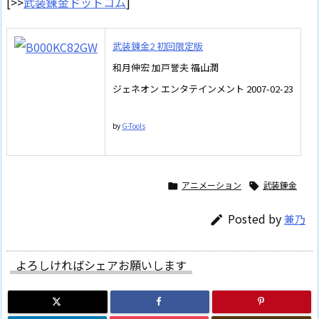
[>>
武装錬金ドットコム
]
武装錬金2 初回限定版
和月伸宏 加戸誉夫 福山潤
ジェネオン エンタテインメント 2007-02-23
by
G-Tools
アニメーション
武装錬金


Posted by
兼乃

よろしければシェアお願いします