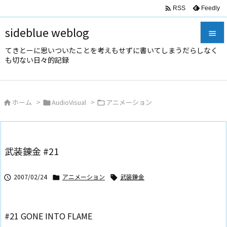

Feedly
RSS
sideblue weblog

てきとーに思いついたことを考えもせずに書いてしまうだらしなく

も切ない日々的記録
メニュ

サイド
ホーム
>
AudioVisual
>
アニメーション




前へ

次へ
武装錬金 #21

検索
2007/02/24
アニメーション
武装錬金



#21 GONE INTO FLAME