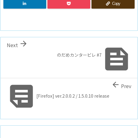
Copy

Next

のだめカンタービレ #7


Prev
[Firefox] ver.2.0.0.2 / 1.5.0.10 release