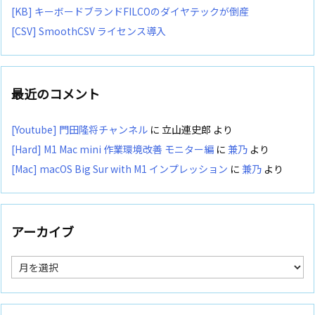
[KB] キーボードブランドFILCOのダイヤテックが倒産
[CSV] SmoothCSV ライセンス導入
最近のコメント
[Youtube] 門田隆将チャンネル
に
立山連史郎
より
[Hard] M1 Mac mini 作業環境改善 モニター編
に
兼乃
より
[Mac] macOS Big Sur with M1 インプレッション
に
兼乃
より
アーカイブ
ア
ー
カ
イ