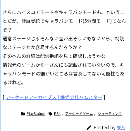
さらにハイスコアモードやキャラバンモードも。というこ
とだが、沙羅曼蛇でキャラバンモード(5分間モード)てなん
ぞ？
通常ステージじゃそんなに差が出そうにもないから、特別
なステージとか容易するんだろうか？
そのへんの詳細は配信番組を見て確認しようかな。
情報元のゲームかなーさんにも記載されていないので、キ
ャラバンモードの細かいところは言及してない可能性もあ
るけれど。
[
アーケードアーカイブス | 株式会社ハムスター
]
PlayStation
PS4
,
アーケードゲーム
,
シューティング


Posted by
兼乃
