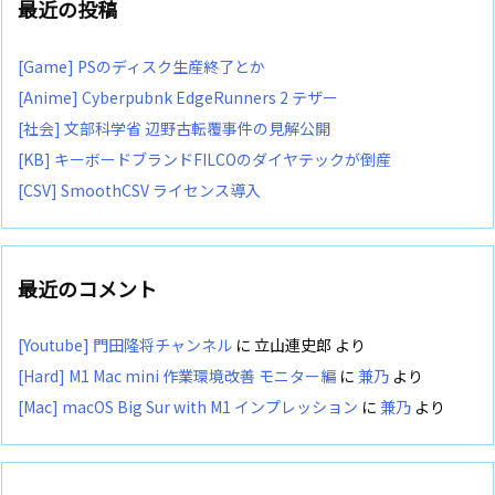
最近の投稿
[Game] PSのディスク生産終了とか
[Anime] Cyberpubnk EdgeRunners 2 テザー
[社会] 文部科学省 辺野古転覆事件の見解公開
[KB] キーボードブランドFILCOのダイヤテックが倒産
[CSV] SmoothCSV ライセンス導入
最近のコメント
[Youtube] 門田隆将チャンネル
に
立山連史郎
より
[Hard] M1 Mac mini 作業環境改善 モニター編
に
兼乃
より
[Mac] macOS Big Sur with M1 インプレッション
に
兼乃
より