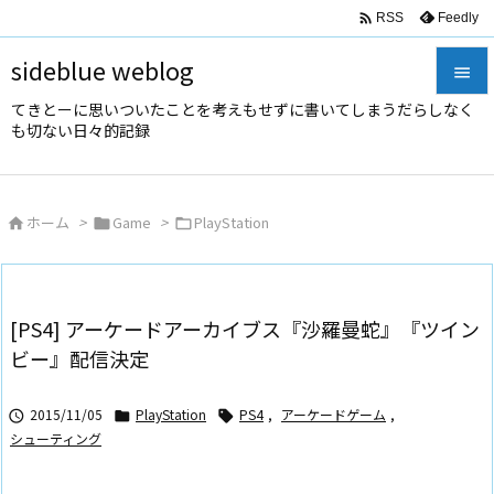

Feedly
RSS
sideblue weblog

てきとーに思いついたことを考えもせずに書いてしまうだらしなく

も切ない日々的記録
メニュ

サイド
ホーム
>
Game
>
PlayStation




前へ

次へ
[PS4] アーケードアーカイブス『沙羅曼蛇』『ツイン

ビー』配信決定
検索
2015/11/05
PlayStation
PS4
,
アーケードゲーム
,



シューティング