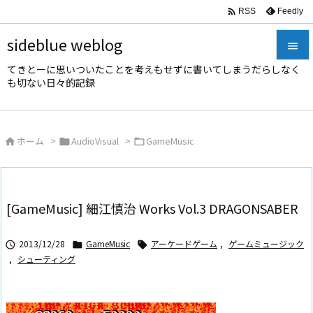

Feedly
RSS
sideblue weblog

てきとーに思いついたことを考えもせずに書いてしまうだらしなく

も切ない日々的記録
メニュ

サイド
ホーム
>
AudioVisual
>
GameMusic




前へ

次へ
[GameMusic] 細江慎治 Works Vol.3 DRAGONSABER

検索
2013/12/28
GameMusic
アーケードゲーム
,
ゲームミュージック



,
シューティング