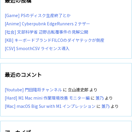
最近の投稿
[Game] PSのディスク生産終了とか
[Anime] Cyberpubnk EdgeRunners 2 テザー
[社会] 文部科学省 辺野古転覆事件の見解公開
[KB] キーボードブランドFILCOのダイヤテックが倒産
[CSV] SmoothCSV ライセンス導入
最近のコメント
[Youtube] 門田隆将チャンネル
に
立山連史郎
より
[Hard] M1 Mac mini 作業環境改善 モニター編
に
兼乃
より
[Mac] macOS Big Sur with M1 インプレッション
に
兼乃
より