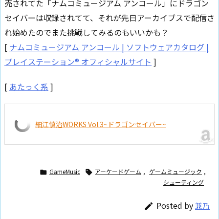
売されてた「ナムコミュージアム アンコール」にドラゴン
セイバーは収録されてて、それが先日アーカイブスで配信さ
れ始めたのでまた挑戦してみるのもいいかも？
[
ナムコミュージアム アンコール | ソフトウェアカタログ |
プレイステーション® オフィシャルサイト
]
[
あたっく系
]
細江慎治WORKS Vol.3~ドラゴンセイバー~
GameMusic
アーケードゲーム
,
ゲームミュージック
,


シューティング
Posted by
兼乃
