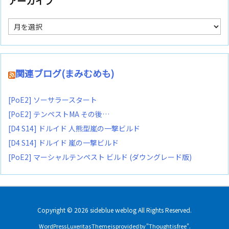
アーカイブ
ア
ー
カ
イ
ブ
関連ブログ(まみむめも)
[PoE2] ソーサラースタート
[PoE2] テンペストMA その後…
[D4 S14] ドルイド 人熊型嵐の一撃ビルド
[D4 S14] ドルイド 嵐の一撃ビルド
[PoE2] マーシャルテンペスト ビルド (ダウングレード版)
Copyright ©
2026
sideblue weblog
All Rights Reserved.
WordPress Luxeritas Theme is provided by "
Thought is free
".