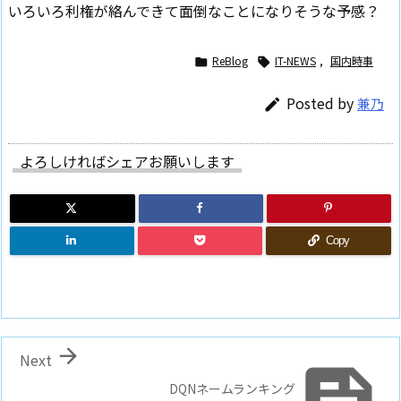
いろいろ利権が絡んできて面倒なことになりそうな予感？
ReBlog
IT-NEWS
,
国内時事


Posted by
兼乃

よろしければシェアお願いします
Copy

Next

DQNネームランキング