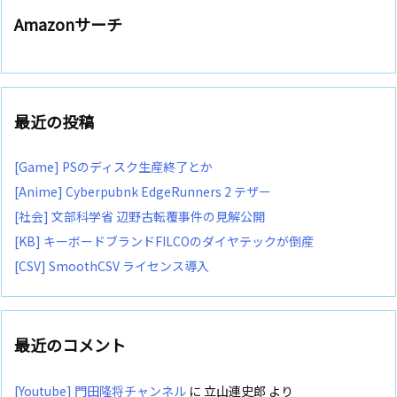
Amazonサーチ
最近の投稿
[Game] PSのディスク生産終了とか
[Anime] Cyberpubnk EdgeRunners 2 テザー
[社会] 文部科学省 辺野古転覆事件の見解公開
[KB] キーボードブランドFILCOのダイヤテックが倒産
[CSV] SmoothCSV ライセンス導入
最近のコメント
[Youtube] 門田隆将チャンネル
に
立山連史郎
より