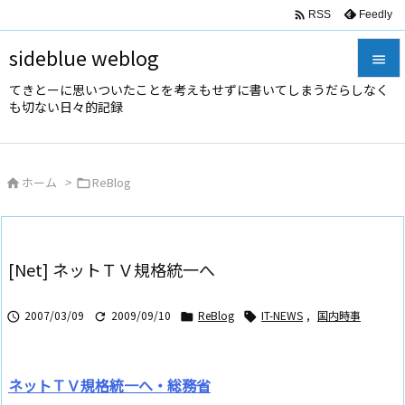

Feedly
RSS
sideblue weblog

てきとーに思いついたことを考えもせずに書いてしまうだらしなく

も切ない日々的記録
メニュ

サイド
ホーム
>
ReBlog



前へ

次へ
[Net] ネットＴＶ規格統一へ

検索
2007/03/09
2009/09/10
ReBlog
IT-NEWS
,
国内時事




ネットＴＶ規格統一へ・総務省