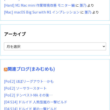
[Hard] M1 Mac mini 作業環境改善 モニター編
に
兼乃
より
[Mac] macOS Big Sur with M1 インプレッション
に
兼乃
より
アーカイブ
ア
ー
カ
イ
ブ
関連ブログ(まみむめも)
[PoE2] ほぼリーグアウト…かも
[PoE2] ソーサラースタート
[PoE2] テンペストMA その後…
[D4 S14] ドルイド 人熊型嵐の一撃ビルド
[D4 S14] ドルイド 嵐の一撃ビルド