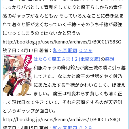
しっかりパパとして育児をしてたりと魔王らしからぬ責任
感のギャップがなんともｗ そしていろんなことに巻き込ま
れて着々と肝が太くなっていく千穂…そのうち千穂が最強
になってしまうのではないかと思うｗ
http://booklog.jp/users/kenno/archives/1/B00C17S8SG
読了日：4月17日 著者：
和ヶ原 聡司,０２９
はたらく魔王さま！2 (電撃文庫)
の
感想
和服キャラの鎌月鈴乃が魔王城の隣に引っ越
してきた。 なにかと魔王の世話をやく鈴乃
にあたふたする千穂がかわいらしく、ほほえ
ましい。 魔王は相変わらず貧しくも清く正
しく現代日本で生きていて、それを邪魔をするのが天界側
というギャップが面白い。
http://booklog.jp/users/kenno/archives/1/B00C17S8QI
読了日：4月15日 著者：
和ヶ原 聡司,０２９