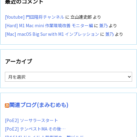
最近のコメント
[Youtube] 門田隆将チャンネル
に
立山連史郎
より
[Hard] M1 Mac mini 作業環境改善 モニター編
に
兼乃
より
[Mac] macOS Big Sur with M1 インプレッション
に
兼乃
より
アーカイブ
ア
ー
カ
イ
ブ
関連ブログ(まみむめも)
[PoE2] ソーサラースタート
[PoE2] テンペストMA その後…