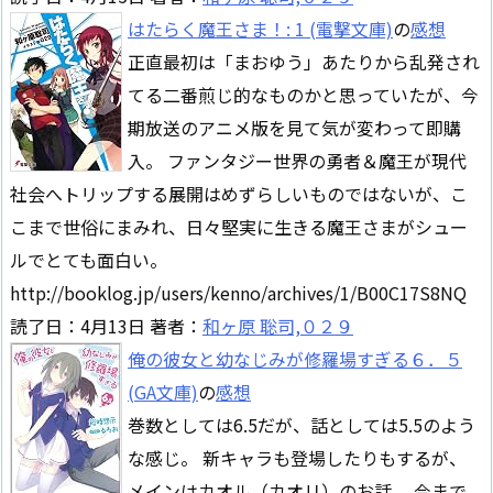
はたらく魔王さま！: 1 (電撃文庫)
の
感想
正直最初は「まおゆう」あたりから乱発され
てる二番煎じ的なものかと思っていたが、今
期放送のアニメ版を見て気が変わって即購
入。 ファンタジー世界の勇者＆魔王が現代
社会へトリップする展開はめずらしいものではないが、こ
こまで世俗にまみれ、日々堅実に生きる魔王さまがシュー
ルでとても面白い。
http://booklog.jp/users/kenno/archives/1/B00C17S8NQ
読了日：4月13日 著者：
和ヶ原 聡司,０２９
俺の彼女と幼なじみが修羅場すぎる６．５
(GA文庫)
の
感想
巻数としては6.5だが、話としては5.5のよう
な感じ。 新キャラも登場したりもするが、
メインはカオル（カオリ）のお話。 今まで