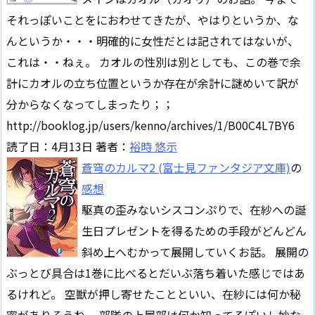
それっぽいことをにおわせてきたが、やはりというか、な
んというか・・・明確的に女性だとは記されてはないが、
これは・・ねぇ。 カオルの性別は別としても、この巻で余
計にカオルの立ち位置というか存在が余計に謎めいて訳が
分からなくなってしまったり；；
http://booklog.jp/users/kenno/archives/1/B00C4L7BY6
読了日：4月13日 著者：
裕時 悠示
蒼穹のカルマ2 (富士見ファンタジア文庫)
の
感想
駆真の歪みないシスコンぷりで、在紗への誕
生日プレゼントを得るための手段がどんどん
斜め上へむかって展開していくお話。 展開の
ぶっとび具合は1巻に比べるとだいぶ落ち着いた感じではあ
るけれど。 空獣が押し寄せたことといい、在紗には何か秘
密がありそうね。 部隊の上層部は何か知ってるぽいし妙な