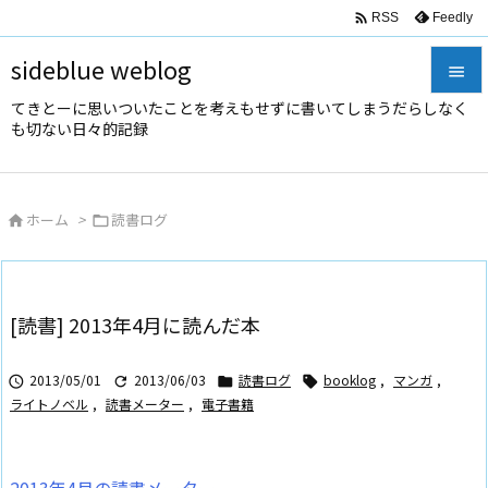

Feedly
RSS
sideblue weblog

てきとーに思いついたことを考えもせずに書いてしまうだらしなく

も切ない日々的記録
メニュ

サイド
ホーム
>
読書ログ



前へ

次へ
[読書] 2013年4月に読んだ本

検索
2013/05/01
2013/06/03
読書ログ
booklog
,
マンガ
,




ライトノベル
,
読書メーター
,
電子書籍