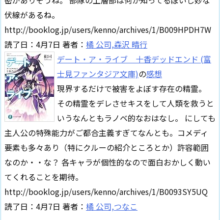
伏線があるね。
http://booklog.jp/users/kenno/archives/1/B009HPDH7W
読了日：4月7日 著者：
橘 公司,森沢 晴行
デート・ア・ライブ 十香デッドエンド (富
士見ファンタジア文庫)
の
感想
現界するだけで被害をよぼす存在の精霊。
その精霊をデレさせキスをして人類を救うと
いうなんともラノベ的なおはなし。 にしても
主人公の特殊能力がご都合主義すぎてなんとも。コメディ
要素も多々あり（特にクルーの紹介ところとか）許容範囲
なのか・・な？ 各キャラが個性的なので面白おかしく動い
てくれることを期待。
http://booklog.jp/users/kenno/archives/1/B0093SY5UQ
読了日：4月7日 著者：
橘 公司,つなこ