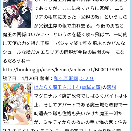
であったが、ここに来てさらに瓦解。 エミ
リアの根底にあった「父親の敵」というもの
が父親生存の報で崩れ去る。 今後の勇者と
魔王の関係はいかに… ..というのを軽く吹っ飛ばす、一時的
に天使の力を得た千穂。 パジャマ姿で空を飛ぶとかどんな
シュールな絵だw エミリアの両親が今後の展開のキーにな
るだろうねー
http://booklog.jp/users/kenno/archives/1/B00C17S93A
読了日：4月20日 著者：
和ヶ原 聡司,０２９
はたらく魔王さま！4 (電撃文庫)
の
感想
マグロナルド店舗改修でしばらくバイトは休
止、そしてアパートである魔王城も改修で一
時退去で職も住処も失いかけた魔王一派だ
が、ミキティからの救いの手で海の家で住み
込みのバイトをすることに。 海の家でもしっかり働く魔