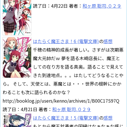
読了日：4月22日 著者：
和ヶ原 聡司,０２９
はたらく魔王さま！6 (電撃文庫)
の
感想
千穂の精神的成長が著しい。さすがは次期悪
魔大元帥だｗ 夢を語る木崎店長に、魔王と
しての在り方を語る真奥。語ることで見えて
きた到達地点。。。はたしてどうなることや
ら。 そして、天使とは、悪魔とは・・・世界の根幹にかか
わることも次に語られるのかな？
http://booklog.jp/users/kenno/archives/1/B00C17S97Q
読了日：4月21日 著者：
和ヶ原 聡司,０２９
はたらく魔王さま！5 (電撃文庫)
の
感想
もとから魔王対勇者の因縁はなぁなぁな感じ