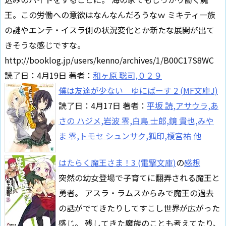
王。この労働への意欲はなんなんだろうなｗ ミキティ一族
の謎やエンテ・イスラ側の状況変化とか新たな展開が出て
きそうな感じですな。
http://booklog.jp/users/kenno/archives/1/B00C17S8WC
読了日：4月19日 著者：
和ヶ原 聡司,０２９
僕は友達が少ない ゆにばーす 2 (MF文庫J)
読了日：4月17日 著者：
平坂 読,アサウラ,あ
さの ハジメ,岩波 零,白鳥 士郎,鏡 貴也,みや
ま 零,トモセ シュンサク,狐印,榎宮祐 他
はたらく魔王さま！3 (電撃文庫)
の
感想
突然の幼女登場で子育てに翻弄される魔王と
勇者。 アスラ・ラムスからみで魔王の過去
の話がでてきたりしてすこし世界が広がった
感じ。 残してきた魔族のことも考えてたり、