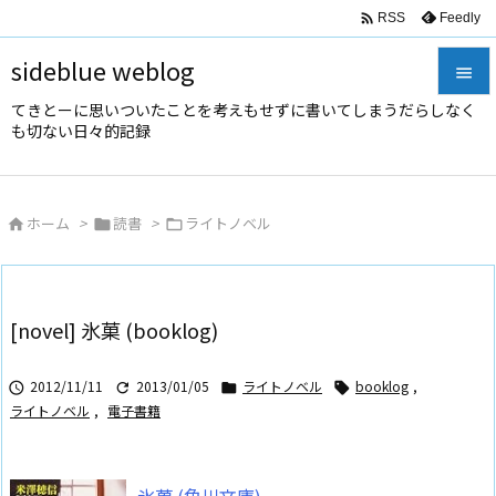

Feedly
RSS
sideblue weblog

てきとーに思いついたことを考えもせずに書いてしまうだらしなく

も切ない日々的記録
メニュ

サイド
ホーム
>
読書
>
ライトノベル




前へ

次へ
[novel] 氷菓 (booklog)

検索
2012/11/11
2013/01/05
ライトノベル
booklog
,




ライトノベル
,
電子書籍