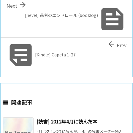

Next

[nevel] 愚者のエンドロール (booklog)


Prev
[Kindle] Capeta 1-27
関連記事

[読書] 2012年4月に読んだ本
4月は久しぶりに読んだ。 4月の読書メーター読ん