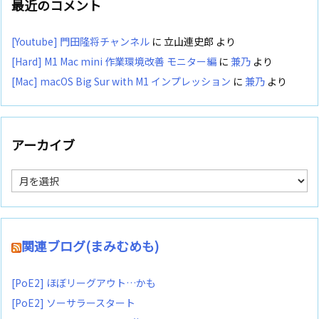
最近のコメント
[Youtube] 門田隆将チャンネル
に
立山連史郎
より
[Hard] M1 Mac mini 作業環境改善 モニター編
に
兼乃
より
[Mac] macOS Big Sur with M1 インプレッション
に
兼乃
より
アーカイブ
ア
ー
カ
イ
ブ
関連ブログ(まみむめも)
[PoE2] ほぼリーグアウト…かも
[PoE2] ソーサラースタート