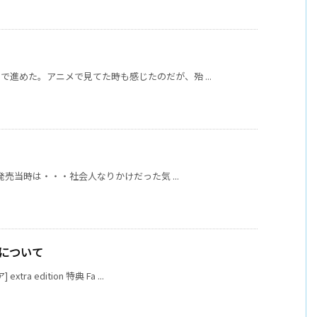
進めた。アニメで見てた時も感じたのだが、殆 ...
発売当時は・・・社会人なりかけだった気 ...
テムについて
 edition 特典 Fa ...