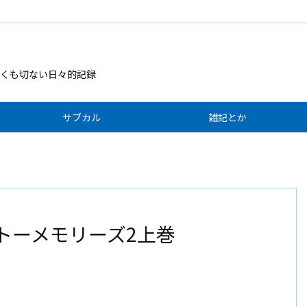
くも切ない日々的記録
サブカル
雑記とか
タイトーメモリーズ2上巻