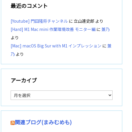
最近のコメント
[Youtube] 門田隆将チャンネル
に
立山連史郎
より
[Hard] M1 Mac mini 作業環境改善 モニター編
に
兼乃
より
[Mac] macOS Big Sur with M1 インプレッション
に
兼
乃
より
アーカイブ
ア
ー
カ
イ
ブ
関連ブログ(まみむめも)