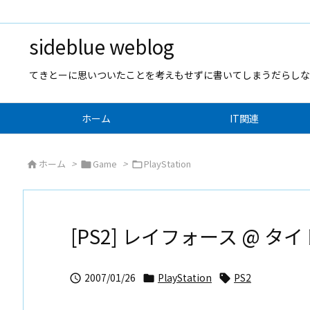
sideblue weblog
てきとーに思いついたことを考えもせずに書いてしまうだらしな
ホーム
IT関連
ホーム
>
Game
>
PlayStation



[PS2] レイフォース @ 
2007/01/26
PlayStation
PS2


