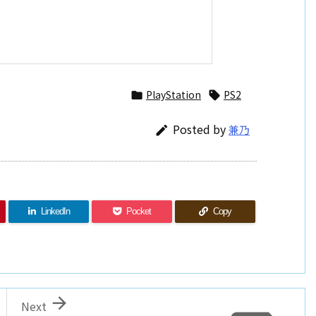
PlayStation
PS2


Posted by
兼乃

LinkedIn
Pocket
Copy

Next