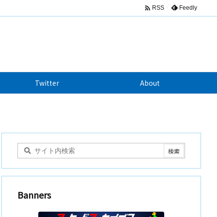

Feedly
RSS
Twitter
About
Banners