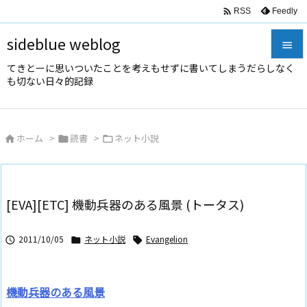

Feedly
RSS
sideblue weblog

てきとーに思いついたことを考えもせずに書いてしまうだらしなく

も切ない日々的記録
メニュ

サイド
ホーム
>
読書
>
ネット小説




前へ

次へ
[EVA][ETC] 機動兵器のある風景 (トータス)

検索
2011/10/05
ネット小説
Evangelion



機動兵器のある風景