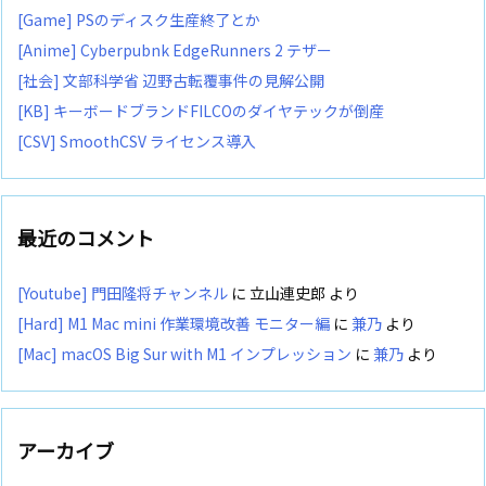
[Game] PSのディスク生産終了とか
[Anime] Cyberpubnk EdgeRunners 2 テザー
[社会] 文部科学省 辺野古転覆事件の見解公開
[KB] キーボードブランドFILCOのダイヤテックが倒産
[CSV] SmoothCSV ライセンス導入
最近のコメント
[Youtube] 門田隆将チャンネル
に
立山連史郎
より
[Hard] M1 Mac mini 作業環境改善 モニター編
に
兼乃
より
[Mac] macOS Big Sur with M1 インプレッション
に
兼乃
より
アーカイブ