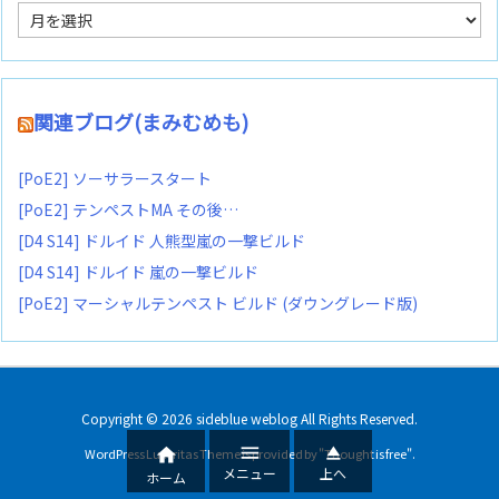
ア
ー
カ
イ
ブ
関連ブログ(まみむめも)
[PoE2] ソーサラースタート
[PoE2] テンペストMA その後…
[D4 S14] ドルイド 人熊型嵐の一撃ビルド
[D4 S14] ドルイド 嵐の一撃ビルド
[PoE2] マーシャルテンペスト ビルド (ダウングレード版)
Copyright ©
2026
sideblue weblog
All Rights Reserved.



WordPress Luxeritas Theme is provided by "
Thought is free
".
メニュー
上へ
ホーム