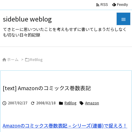

Feedly
RSS
sideblue weblog

てきとーに思いついたことを考えもせずに書いてしまうだらしなく

も切ない日々的記録
メニュ

サイド
ホーム
>
ReBlog



前へ

次へ
[text] Amazonのコミックス巻数表記

検索
2007/02/27
2008/02/18
ReBlog
Amazon




Amazonのコミックス巻数表記 – シリーズ(連番)で捉えろ！