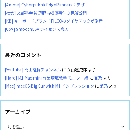
[Anime] Cyberpubnk EdgeRunners 2 テザー
[社会] 文部科学省 辺野古転覆事件の見解公開
[KB] キーボードブランドFILCOのダイヤテックが倒産
[CSV] SmoothCSV ライセンス導入
最近のコメント
[Youtube] 門田隆将チャンネル
に
立山連史郎
より
[Hard] M1 Mac mini 作業環境改善 モニター編
に
兼乃
より
[Mac] macOS Big Sur with M1 インプレッション
に
兼乃
より
アーカイブ
ア