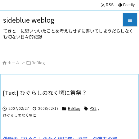

Feedly
RSS
sideblue weblog

てきとーに思いついたことを考えもせずに書いてしまうだらしなく

も切ない日々的記録
メニュ

サイド
ホーム
>
ReBlog



前へ

次へ
[Text] ひぐらしのなく頃に祭祭？

検索
2007/02/27
2008/02/18
ReBlog
PS2
,




ひぐらしのなく頃に