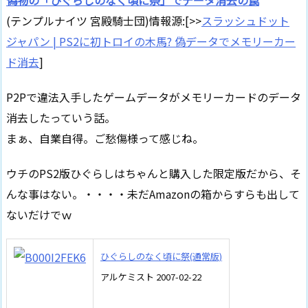
偽物の「ひぐらしのなく頃に祭」でデータ消去の罠
(テンプルナイツ 宮殿騎士団)情報源:[>>
スラッシュドット
ジャパン | PS2に初トロイの木馬? 偽データでメモリーカー
ド消去
]
P2Pで違法入手したゲームデータがメモリーカードのデータ
消去したっていう話。
まぁ、自業自得。ご愁傷様って感じね。
ウチのPS2版ひぐらしはちゃんと購入した限定版だから、そ
んな事はない。・・・・未だAmazonの箱からすらも出して
ないだけでｗ
ひぐらしのなく頃に祭(通常版)
アルケミスト 2007-02-22