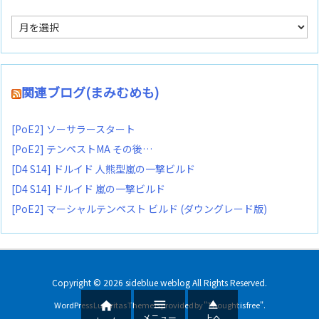
ア
ー
カ
イ
ブ
関連ブログ(まみむめも)
[PoE2] ソーサラースタート
[PoE2] テンペストMA その後…
[D4 S14] ドルイド 人熊型嵐の一撃ビルド
[D4 S14] ドルイド 嵐の一撃ビルド
[PoE2] マーシャルテンペスト ビルド (ダウングレード版)
Copyright ©
2026
sideblue weblog
All Rights Reserved.



WordPress Luxeritas Theme is provided by "
Thought is free
".
メニュー
上へ