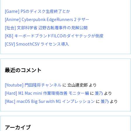
[Game] PSのディスク生産終了とか
[Anime] Cyberpubnk EdgeRunners 2 テザー
[社会] 文部科学省 辺野古転覆事件の見解公開
[KB] キーボードブランドFILCOのダイヤテックが倒産
[CSV] SmoothCSV ライセンス導入
最近のコメント
[Youtube] 門田隆将チャンネル
に
立山連史郎
より
[Hard] M1 Mac mini 作業環境改善 モニター編
に
兼乃
より
[Mac] macOS Big Sur with M1 インプレッション
に
兼乃
より
アーカイブ