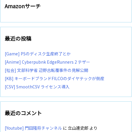
Amazonサーチ
最近の投稿
[Game] PSのディスク生産終了とか
[Anime] Cyberpubnk EdgeRunners 2 テザー
[社会] 文部科学省 辺野古転覆事件の見解公開
[KB] キーボードブランドFILCOのダイヤテックが倒産
[CSV] SmoothCSV ライセンス導入
最近のコメント
[Youtube] 門田隆将チャンネル
に
立山連史郎
より