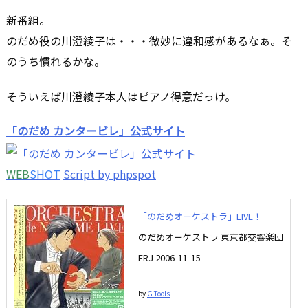
新番組。
のだめ役の川澄綾子は・・・微妙に違和感があるなぁ。そ
のうち慣れるかな。
そういえば川澄綾子本人はピアノ得意だっけ。
「のだめ カンタービレ」公式サイト
WEB
SHOT
Script by phpspot
「のだめオーケストラ」LIVE！
のだめオーケストラ 東京都交響楽団
ERJ 2006-11-15
by
G-Tools