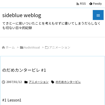

Feedly
RSS
sideblue weblog

てきとーに思いついたことを考えもせずに書いてしまうだらしなく

も切ない日々的記録
メニュ

サイド
ホーム
>
AudioVisual
>
アニメーション




前へ

次へ
のだめカンタービレ #1

検索
2007/01/12
アニメーション
のだめカンタービレ



#1 Lesson1