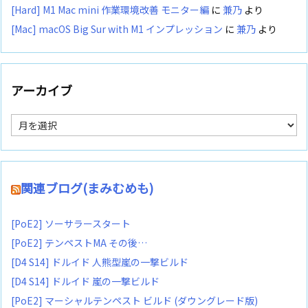
[Hard] M1 Mac mini 作業環境改善 モニター編
に
兼乃
より
[Mac] macOS Big Sur with M1 インプレッション
に
兼乃
より
アーカイブ
ア
ー
カ
イ
ブ
関連ブログ(まみむめも)
[PoE2] ソーサラースタート
[PoE2] テンペストMA その後…
[D4 S14] ドルイド 人熊型嵐の一撃ビルド
[D4 S14] ドルイド 嵐の一撃ビルド
[PoE2] マーシャルテンペスト ビルド (ダウングレード版)