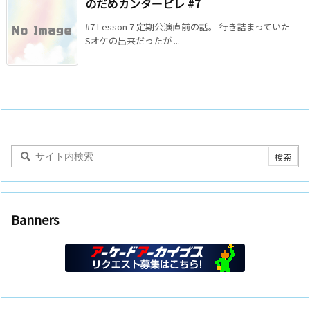
のだめカンタービレ #7
#7 Lesson 7 定期公演直前の話。 行き詰まっていた
Sオケの出来だったが ...
Banners