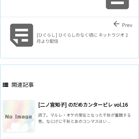


Prev
[ひぐらし] ひぐらしのなく頃に ネットラジオ２
月より配信
関連記事

[二ノ宮知子] のだめカンタービレ vol.16
読了。マルレ・オケの常任となった千秋が奮闘する
巻。なにげに千秋とあのコンマスはい ...