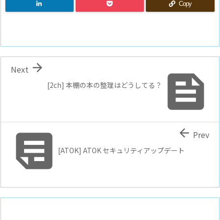
Copy

Next

[2ch] 本棚の本の整理はどうしてる？


Prev
[ATOK] ATOK セキュリティアップデート