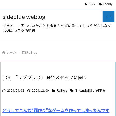

Feedly
RSS
sideblue weblog

てきとーに思いついたことを考えもせずに書いてしまうだらしなく

も切ない日々的記録
メニュ

サイド
ホーム
>
ReBlog



前へ

次へ
[DS] 「ラブプラス」開発スタッフに聞く

検索
2009/09/02
2009/12/09
ReBlog
NintendoDS
,
丹下桜




どうしてこんな“罪作り”なゲームを作ってしまったんです