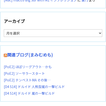
アーカイブ
ア
ー
カ
イ
ブ
関連ブログ(まみむめも)
[PoE2] ほぼリーグアウト…かも
[PoE2] ソーサラースタート
[PoE2] テンペストMA その後…
[D4 S14] ドルイド 人熊型嵐の一撃ビルド
[D4 S14] ドルイド 嵐の一撃ビルド