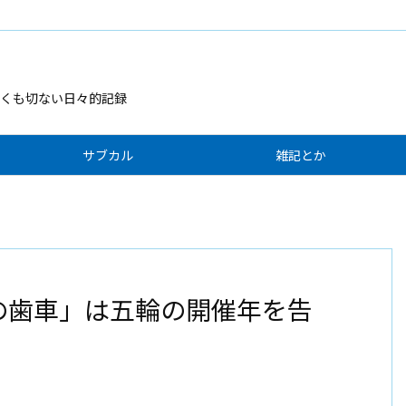
くも切ない日々的記録
サブカル
雑記とか
ラの歯車」は五輪の開催年を告