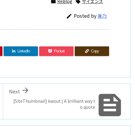
ReBlog
サイエンス


Posted by
兼乃

LinkedIn
Pocket
Copy

Next

[SiteThumbnail] kwout | A brilliant way t
o quote