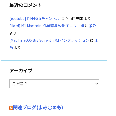
最近のコメント
[Youtube] 門田隆将チャンネル
に
立山連史郎
より
[Hard] M1 Mac mini 作業環境改善 モニター編
に
兼乃
より
[Mac] macOS Big Sur with M1 インプレッション
に
兼
乃
より
アーカイブ
ア
ー
カ
イ
ブ
関連ブログ(まみむめも)