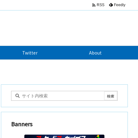

Feedly
RSS
Twitter
About
Banners