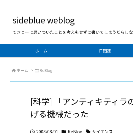
sideblue weblog
てきとーに思いついたことを考えもせずに書いてしまうだらしな
ホーム
IT関連
ホーム
>
ReBlog


[科学] 「アンティキティ
げる機械だった
2008/08/01
ReBlog
サイエンス


