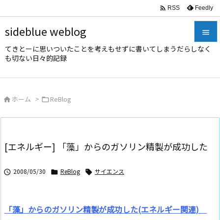

Feedly
RSS
sideblue weblog

てきとーに思いついたことを考えもせずに書いてしまうだらしなく

も切ない日々的記録
メニュ

サイド
ホーム
>
ReBlog



前へ

次へ
[エネルギー] 「藻」からのガソリン精製が成功した

検索
2008/05/30
ReBlog
サイエンス



「藻」からのガソリン精製が成功した(エネルギー関連)