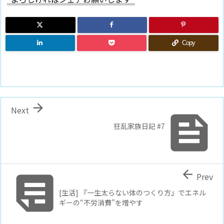
Copy

Next

狂乱家族日記 #7


Prev
[生活] 『一生太らない体のつくり方』でエネル
ギーの“不労消費”を増やす