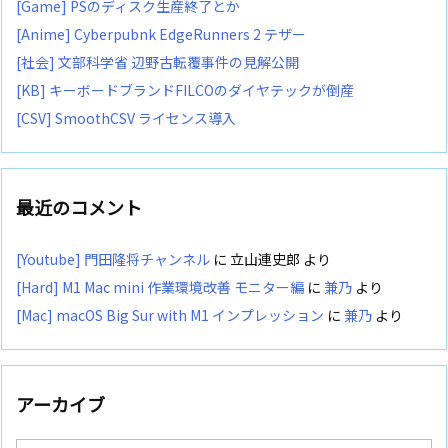
[Game] PSのディスク生産終了とか
[Anime] Cyberpubnk EdgeRunners 2 テザー
[社会] 文部科学省 辺野古転覆事件の見解公開
[KB] キーボードブランドFILCOのダイヤテックが倒産
[CSV] SmoothCSV ライセンス導入
最近のコメント
[Youtube] 門田隆将チャンネル
に
立山連史郎
より
[Hard] M1 Mac mini 作業環境改善 モニター編
に
兼乃
より
[Mac] macOS Big Sur with M1 インプレッション
に
兼乃
より
アーカイブ