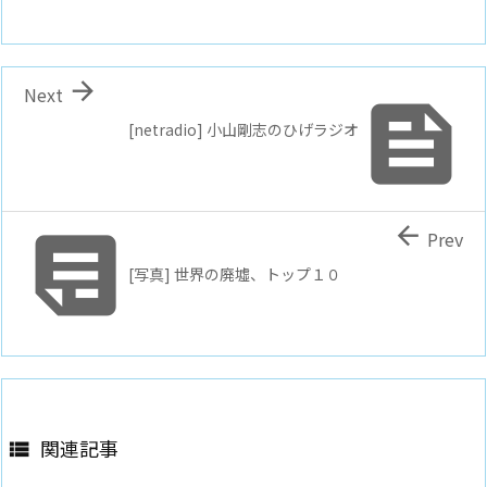

Next

[netradio] 小山剛志のひげラジオ


Prev
[写真] 世界の廃墟、トップ１０
関連記事
