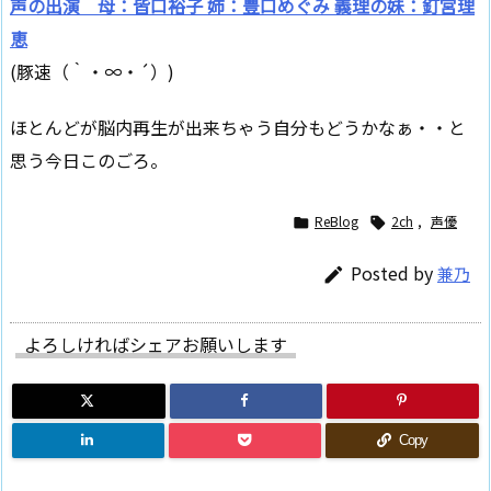
声の出演 母：皆口裕子 姉：豊口めぐみ 義理の妹：釘宮理
恵
(豚速（｀・∞・´）)
ほとんどが脳内再生が出来ちゃう自分もどうかなぁ・・と
思う今日このごろ。
ReBlog
2ch
,
声優


Posted by
兼乃

よろしければシェアお願いします
Copy