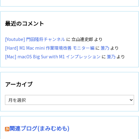
最近のコメント
[Youtube] 門田隆将チャンネル
に
立山連史郎
より
[Hard] M1 Mac mini 作業環境改善 モニター編
に
兼乃
より
[Mac] macOS Big Sur with M1 インプレッション
に
兼乃
より
アーカイブ
ア
ー
カ
イ
ブ
関連ブログ(まみむめも)