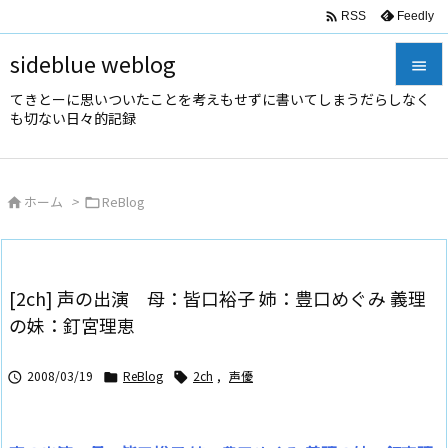

Feedly
RSS
sideblue weblog

てきとーに思いついたことを考えもせずに書いてしまうだらしなく

も切ない日々的記録
メニュ

サイド
ホーム
>
ReBlog



前へ

次へ
[2ch] 声の出演 母：皆口裕子 姉：豊口めぐみ 義理

の妹：釘宮理恵
検索
2008/03/19
ReBlog
2ch
,
声優


