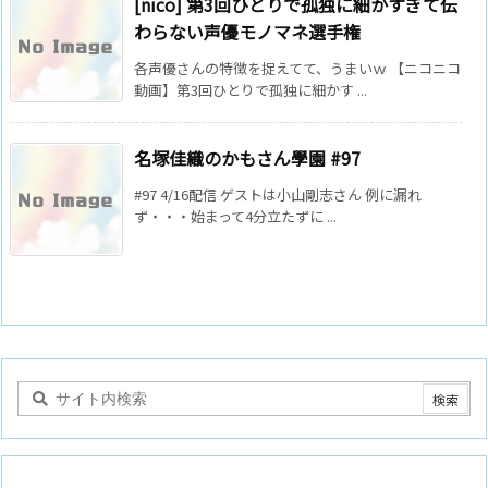
[nico] 第3回ひとりで孤独に細かすぎて伝
わらない声優モノマネ選手権
各声優さんの特徴を捉えてて、うまいｗ 【ニコニコ
動画】第3回ひとりで孤独に細かす ...
名塚佳織のかもさん學園 #97
#97 4/16配信 ゲストは小山剛志さん 例に漏れ
ず・・・始まって4分立たずに ...