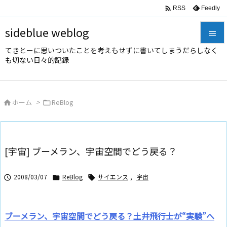

Feedly
RSS
sideblue weblog

てきとーに思いついたことを考えもせずに書いてしまうだらしなく

も切ない日々的記録
メニュ

サイド
ホーム
>
ReBlog



前へ

次へ
[宇宙] ブーメラン、宇宙空間でどう戻る？

検索
2008/03/07
ReBlog
サイエンス
,
宇宙



ブーメラン、宇宙空間でどう戻る？土井飛行士が“実験”へ