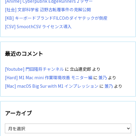
[Anime] Cyberpubnk EdgeRunners 2 テザー
[社会] 文部科学省 辺野古転覆事件の見解公開
[KB] キーボードブランドFILCOのダイヤテックが倒産
[CSV] SmoothCSV ライセンス導入
最近のコメント
[Youtube] 門田隆将チャンネル
に
立山連史郎
より
[Hard] M1 Mac mini 作業環境改善 モニター編
に
兼乃
より
[Mac] macOS Big Sur with M1 インプレッション
に
兼乃
より
アーカイブ
ア
ー