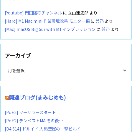
[Youtube] 門田隆将チャンネル
に
立山連史郎
より
[Hard] M1 Mac mini 作業環境改善 モニター編
に
兼乃
より
[Mac] macOS Big Sur with M1 インプレッション
に
兼乃
より
アーカイブ
ア
ー
カ
イ
ブ
関連ブログ(まみむめも)
[PoE2] ソーサラースタート
[PoE2] テンペストMA その後…
[D4 S14] ドルイド 人熊型嵐の一撃ビルド