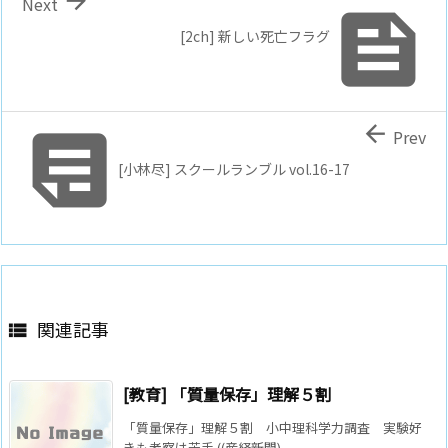
Next

[2ch] 新しい死亡フラグ


Prev
[小林尽] スクールランブル vol.16-17
関連記事

[教育] 「質量保存」理解５割
「質量保存」理解５割 小中理科学力調査 実験好
きも考察は苦手 ((産経新聞) - ...