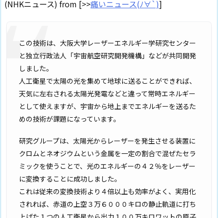
(NHKニュース) from [>>
痛いニュース(ﾉ∀`)
]
この技術は、大阪大学レーザーエネルギー学研究センター
と独立行政法人「宇宙航空研究開発機構」などが共同開発
しました。
人工衛星で太陽の光を集めて地球に送ることができれば、
天気に左右される太陽光発電などと違って常時エネルギー
として使えますが、宇宙から地上までエネルギーを送るた
めの技術が課題になっています。
研究グループは、太陽光からレーザーを発生させる装置に
クロムとネオジウムという金属を一定の割合で混ぜたセラ
ミックを使うことで、光のエネルギーの４２％をレーザー
に変換することに成功しました。
これは従来の変換技術より４倍以上も効率がよく、実用化
されれば、赤道の上空３万６０００キロの静止軌道に打ち
上げた１つの人工衛星から出力１００万キロワットの原子