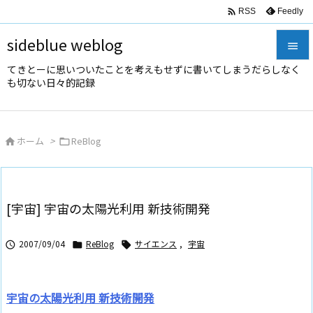

Feedly
RSS
sideblue weblog

てきとーに思いついたことを考えもせずに書いてしまうだらしなく

も切ない日々的記録
メニュ

サイド
ホーム
>
ReBlog



前へ

次へ
[宇宙] 宇宙の太陽光利用 新技術開発

検索
2007/09/04
ReBlog
サイエンス
,
宇宙



宇宙の太陽光利用 新技術開発