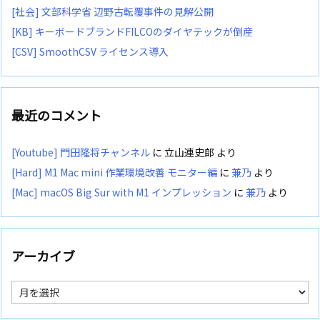
[社会] 文部科学省 辺野古転覆事件の見解公開
[KB] キーボードブランドFILCOのダイヤテックが倒産
[CSV] SmoothCSV ライセンス導入
最近のコメント
[Youtube] 門田隆将チャンネル
に
立山連史郎
より
[Hard] M1 Mac mini 作業環境改善 モニター編
に
兼乃
より
[Mac] macOS Big Sur with M1 インプレッション
に
兼乃
より
アーカイブ
ア
ー
カ