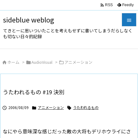

Feedly
RSS
sideblue weblog

てきとーに思いついたことを考えもせずに書いてしまうだらしなく

も切ない日々的記録
メニュ

サイド
ホーム
>
AudioVisual
>
アニメーション




前へ

次へ
うたわれるもの #19 決別

検索
2006/08/09
アニメーション
うたわれるもの



なにやら意味深な感じだった敵の大将もデリホウライにさ