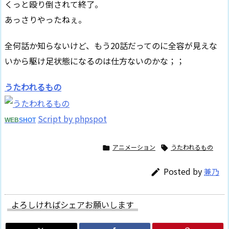
くっと殴り倒されて終了。
あっさりやったねぇ。
全何話か知らないけど、もう20話だってのに全容が見えな
いから駆け足状態になるのは仕方ないのかな；；
うたわれるもの
Script by phpspot
WEB
SHOT
アニメーション
うたわれるもの


Posted by
兼乃

よろしければシェアお願いします