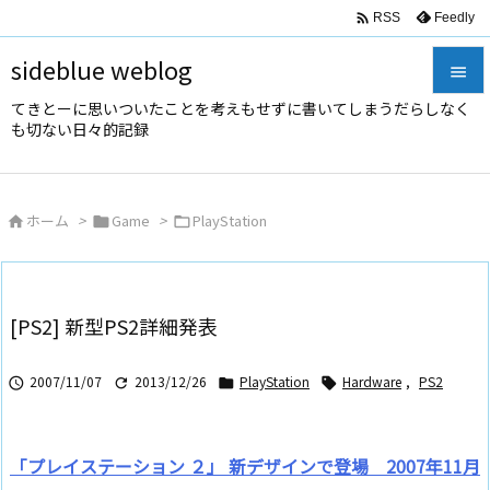

Feedly
RSS
sideblue weblog

てきとーに思いついたことを考えもせずに書いてしまうだらしなく

も切ない日々的記録
メニュ

サイド
ホーム
>
Game
>
PlayStation




前へ

次へ
[PS2] 新型PS2詳細発表

検索
2007/11/07
2013/12/26
PlayStation
Hardware
,
PS2




「プレイステーション ２」 新デザインで登場 2007年11月