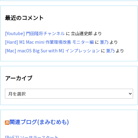
最近のコメント
[Youtube] 門田隆将チャンネル
に
立山連史郎
より
[Hard] M1 Mac mini 作業環境改善 モニター編
に
兼乃
より
[Mac] macOS Big Sur with M1 インプレッション
に
兼乃
より
アーカイブ
ア
ー
カ
イ
ブ
関連ブログ(まみむめも)
[PoE2] ソーサラースタート