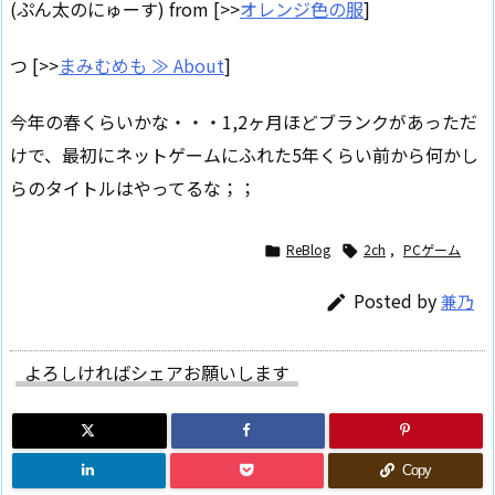
(ぷん太のにゅーす) from [>>
オレンジ色の服
]
つ [>>
まみむめも ≫ About
]
今年の春くらいかな・・・1,2ヶ月ほどブランクがあっただ
けで、最初にネットゲームにふれた5年くらい前から何かし
らのタイトルはやってるな；；
ReBlog
2ch
,
PCゲーム


Posted by
兼乃

よろしければシェアお願いします
Copy