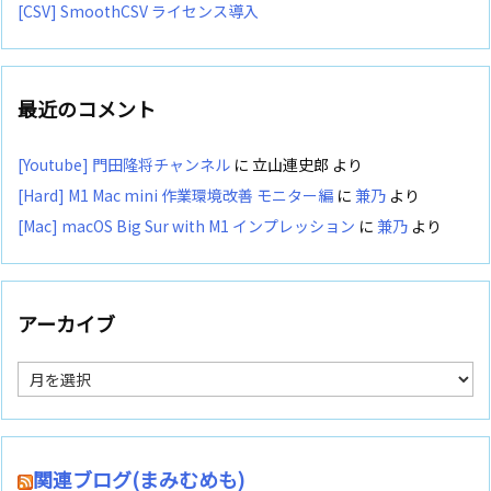
[CSV] SmoothCSV ライセンス導入
最近のコメント
[Youtube] 門田隆将チャンネル
に
立山連史郎
より
[Hard] M1 Mac mini 作業環境改善 モニター編
に
兼乃
より
[Mac] macOS Big Sur with M1 インプレッション
に
兼乃
より
アーカイブ
ア
ー
カ
イ
ブ
関連ブログ(まみむめも)