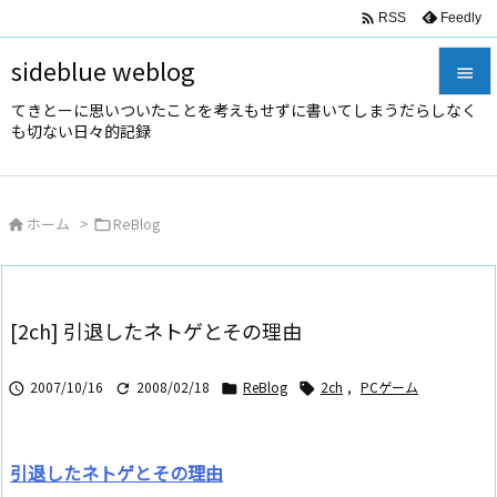

Feedly
RSS
sideblue weblog

てきとーに思いついたことを考えもせずに書いてしまうだらしなく

も切ない日々的記録
メニュ

サイド
ホーム
>
ReBlog



前へ

次へ
[2ch] 引退したネトゲとその理由

検索
2007/10/16
2008/02/18
ReBlog
2ch
,
PCゲーム




引退したネトゲとその理由