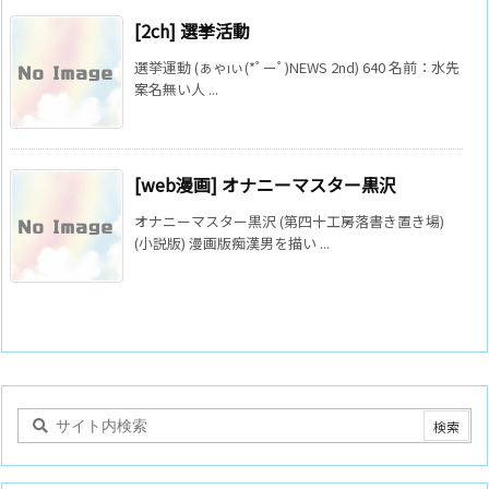
[2ch] 選挙活動
選挙運動 (ぁゃιぃ(*ﾟーﾟ)NEWS 2nd) 640 名前：水先
案名無い人 ...
[web漫画] オナニーマスター黒沢
オナニーマスター黒沢 (第四十工房落書き置き場)
(小説版) 漫画版痴漢男を描い ...