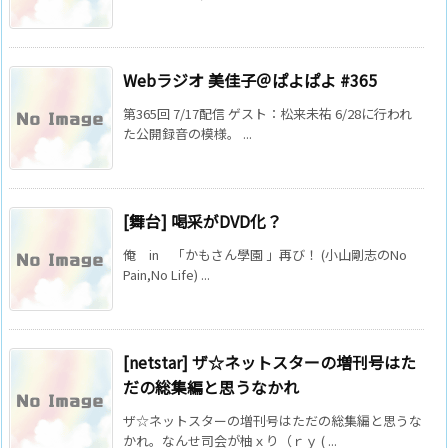
Webラジオ 美佳子＠ぱよぱよ #365
第365回 7/17配信 ゲスト：松来未祐 6/28に行われ
た公開録音の模様。 ...
[舞台] 喝采がDVD化？
俺 in 「かもさん學園 」再び！ (小山剛志のNo
Pain,No Life) ...
[netstar] ザ☆ネットスターの増刊号はた
だの総集編と思うなかれ
ザ☆ネットスターの増刊号はただの総集編と思うな
かれ。なんせ司会が柚ｘり（ｒｙ ( ...