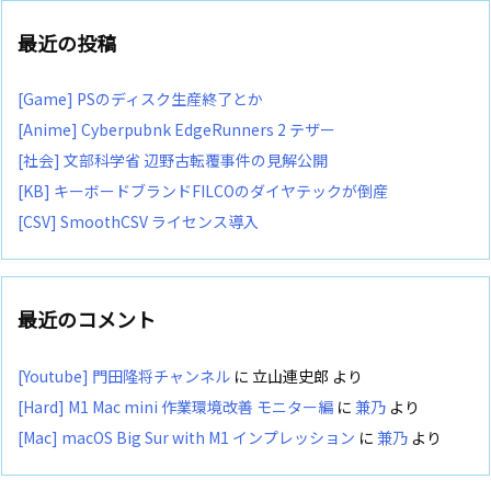
最近の投稿
[Game] PSのディスク生産終了とか
[Anime] Cyberpubnk EdgeRunners 2 テザー
[社会] 文部科学省 辺野古転覆事件の見解公開
[KB] キーボードブランドFILCOのダイヤテックが倒産
[CSV] SmoothCSV ライセンス導入
最近のコメント
[Youtube] 門田隆将チャンネル
に
立山連史郎
より
[Hard] M1 Mac mini 作業環境改善 モニター編
に
兼乃
より
[Mac] macOS Big Sur with M1 インプレッション
に
兼乃
より