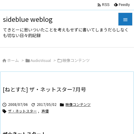

Feedly
RSS
sideblue weblog

てきとーに思いついたことを考えもせずに書いてしまうだらしなく

も切ない日々的記録
メニュ

サイド
ホーム
>
AudioVisual
>
映像コンテンツ




前へ

次へ
[ねとすた] ザ・ネットスター7月号

検索
2008/07/06
2017/05/02
映像コンテンツ



ザ・ネットスター
,
声優
