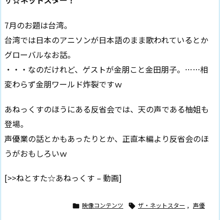
ザ☆ネットスター！
7月のお題は台湾。
台湾では日本のアニソンが日本語のまま歌われているとか
グローバルなお話。
・・・なのだけれど、ゲストが金朋こと金田朋子。……相
変わらず金朋ワールド炸裂ですｗ
あねっくすのほうにある反省会では、天の声である柚姐も
登場。
声優業の話とかもあったりとか、正直本編より反省会のほ
うがおもしろいｗ
[>>ねとすた☆あねっくす – 動画]
映像コンテンツ
ザ・ネットスター
,
声優

