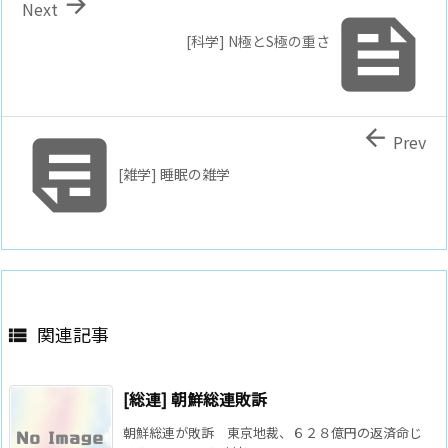

Next

[科学] N極とS極の重さ


Prev
[雑学] 睡眠の雑学
関連記事

[総連] 朝鮮総連敗訴
朝鮮総連が敗訴 東京地裁、６２８億円の返済命じ