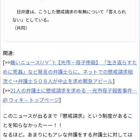
日弁連は、こうした懲戒請求の有無について「答えられ
ない」としている。
（共同）
関連:
[>>
痛いニュース(ﾉ∀`):【光市・母子惨殺】 「生き返らすた
めに死姦」など発言の弁護士らに、ネットでの懲戒請求相
次ぐ→弁護士５０８人が中止を求め緊急アピール
]
[>>
21人の弁護士に懲戒請求を求める —光市母子殺害事件—
@ ウィキ – トップページ
]
このニュースが出るまで「懲戒請求」という制度があるこ
とを知らなかったーー！！
なるほど。あまりにもアレな弁護をする弁護士に対しては