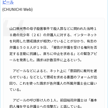
ピール
(CHUNICHI Web)
山口県光市の母子殺害事件で殺人罪などに問われた当時１
８歳の元少年（２６）の弁護人に対する、インターネット
を利用した懲戒請求が相次いでいることが分かり、有志の
弁護士５０８人が１９日、「被告が弁護を受ける権利を否
定する言動に抗議し、直ちに中止を求める」との緊急アピ
ールを発表した。請求は計数百件に上るという。
アピールなどによると、ネット上に「意図的に裁判を遅
らせている」などとして懲戒を求める書面のフォームが出
回り、これを使った請求が各弁護人の所属弁護士会に届い
ている。
アピールの呼び掛け人の１人、前田裕司弁護士は「基本
的人権を守る弁護士への攻撃だ」と話している。