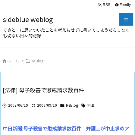

Feedly
RSS
sideblue weblog

てきとーに思いついたことを考えもせずに書いてしまうだらしなく

も切ない日々的記録
メニュ

サイド
ホーム
>
ReBlog



前へ

次へ
[法律] 母子殺害で懲戒請求数百件

検索
2007/06/19
2009/09/10
ReBlog
司法




中日新聞:母子殺害で懲戒請求数百件 弁護士が中止求めア