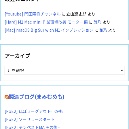
[Youtube] 門田隆将チャンネル
に
立山連史郎
より
[Hard] M1 Mac mini 作業環境改善 モニター編
に
兼乃
より
[Mac] macOS Big Sur with M1 インプレッション
に
兼乃
より
アーカイブ
ア
ー
カ
イ
ブ
関連ブログ(まみむめも)
[PoE2] ほぼリーグアウト…かも
[PoE2] ソーサラースタート
[PoE2] テンペストMA その後…