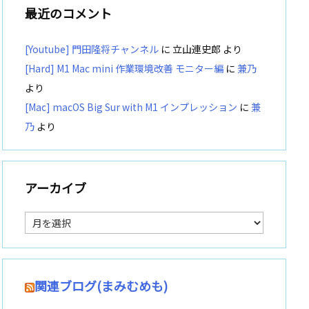
最近のコメント
[Youtube] 門田隆将チャンネル
に
立山連史郎
より
[Hard] M1 Mac mini 作業環境改善 モニター編
に
兼乃
より
[Mac] macOS Big Sur with M1 インプレッション
に
兼
乃
より
アーカイブ
ア
ー
カ
イ
ブ
関連ブログ(まみむめも)