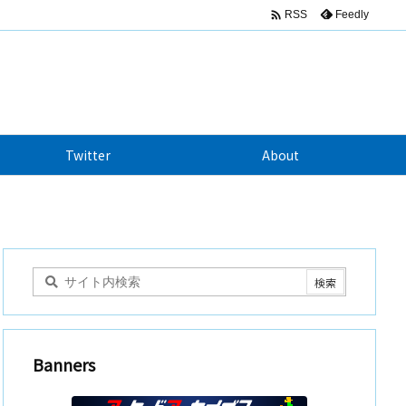

Feedly
RSS
Twitter
About
Banners