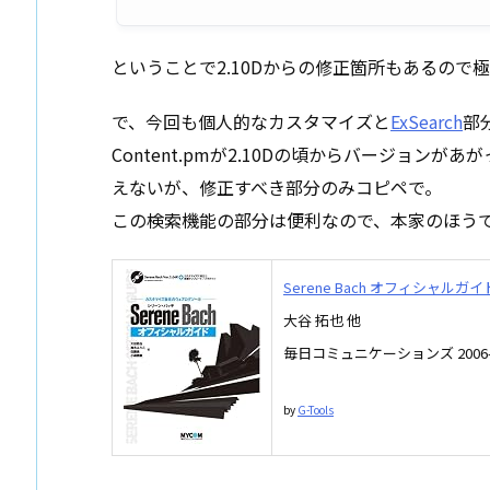
ということで2.10Dからの修正箇所もあるので
で、今回も個人的なカスタマイズと
ExSearch
部
Content.pmが2.10Dの頃からバージョンがあ
えないが、修正すべき部分のみコピペで。
この検索機能の部分は便利なので、本家のほう
Serene Bach オフィシャ
大谷 拓也 他
毎日コミュニケーションズ 2006-
by
G-Tools