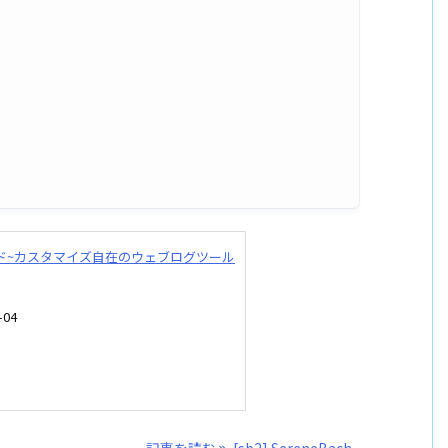
ルガイド~カスタマイズ自在のウェブログツール
04
記事を読む
[sb2] SereneBach ...