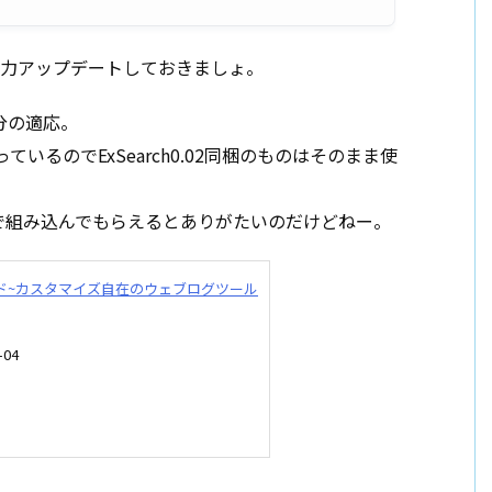
極力アップデートしておきましょ。
分の適応。
がっているのでExSearch0.02同梱のものはそのまま使
で組み込んでもらえるとありがたいのだけどねー。
ルガイド~カスタマイズ自在のウェブログツール
04