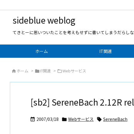
sideblue weblog
てきとーに思いついたことを考えもせずに書いてしまうだらしな
ホーム
IT関連
ホーム
>
IT関連
>
Webサービス



[sb2] SereneBach 2.12R re
2007/03/18
Webサービス
SereneBach


