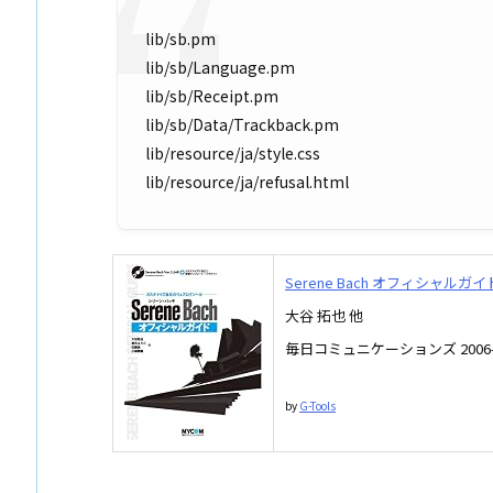
lib/sb.pm
lib/sb/Language.pm
lib/sb/Receipt.pm
lib/sb/Data/Trackback.pm
lib/resource/ja/style.css
lib/resource/ja/refusal.html
Serene Bach オフィシャ
大谷 拓也 他
毎日コミュニケーションズ 2006-
by
G-Tools