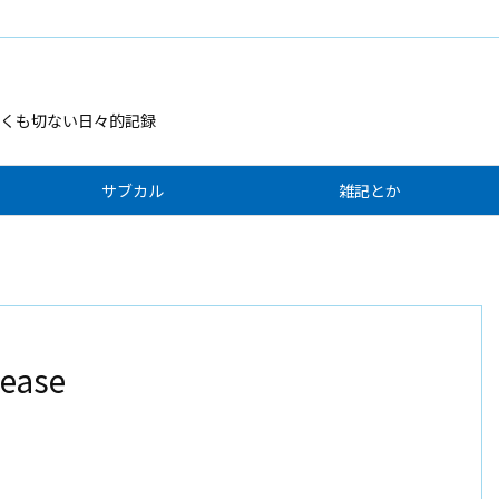
くも切ない日々的記録
サブカル
雑記とか
lease