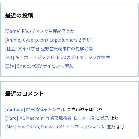
最近の投稿
[Game] PSのディスク生産終了とか
[Anime] Cyberpubnk EdgeRunners 2 テザー
[社会] 文部科学省 辺野古転覆事件の見解公開
[KB] キーボードブランドFILCOのダイヤテックが倒産
[CSV] SmoothCSV ライセンス導入
最近のコメント
[Youtube] 門田隆将チャンネル
に
立山連史郎
より
[Hard] M1 Mac mini 作業環境改善 モニター編
に
兼乃
より
[Mac] macOS Big Sur with M1 インプレッション
に
兼乃
より