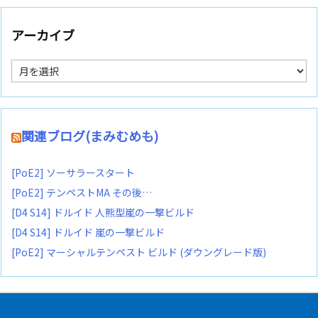
アーカイブ
ア
ー
カ
イ
ブ
関連ブログ(まみむめも)
[PoE2] ソーサラースタート
[PoE2] テンペストMA その後…
[D4 S14] ドルイド 人熊型嵐の一撃ビルド
[D4 S14] ドルイド 嵐の一撃ビルド
[PoE2] マーシャルテンペスト ビルド (ダウングレード版)