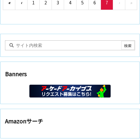
«
‹
1
2
3
4
5
6
7
›
»
Banners
Amazonサーチ