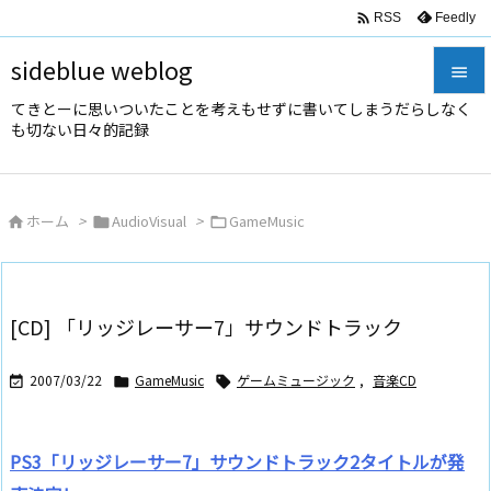

Feedly
RSS
sideblue weblog

てきとーに思いついたことを考えもせずに書いてしまうだらしなく

も切ない日々的記録
メニュ

サイド
ホーム
>
AudioVisual
>
GameMusic




前へ

次へ
[CD] 「リッジレーサー7」サウンドトラック

検索
2007/03/22
GameMusic
ゲームミュージック
,
音楽CD



PS3「リッジレーサー7」サウンドトラック2タイトルが発