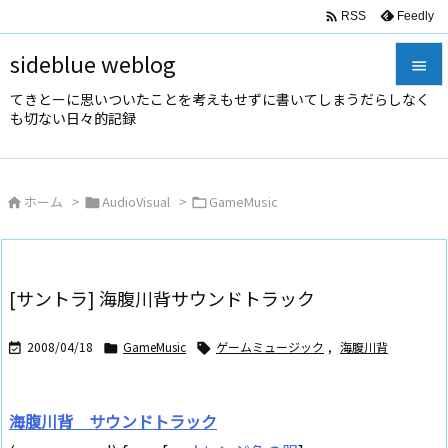

Feedly
RSS
sideblue weblog

てきとーに思いついたことを考えもせずに書いてしまうだらしなく

も切ない日々的記録
メニュ

サイド
ホーム
>
AudioVisual
>
GameMusic




前へ

次へ
[サントラ] 海腹川背サウンドトラック

検索
2008/04/18
GameMusic
ゲームミュージック
,
海腹川背



海腹川背 サウンドトラック