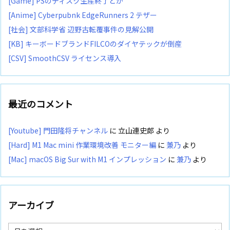
[Game] PSのディスク生産終了とか
[Anime] Cyberpubnk EdgeRunners 2 テザー
[社会] 文部科学省 辺野古転覆事件の見解公開
[KB] キーボードブランドFILCOのダイヤテックが倒産
[CSV] SmoothCSV ライセンス導入
最近のコメント
[Youtube] 門田隆将チャンネル
に
立山連史郎
より
[Hard] M1 Mac mini 作業環境改善 モニター編
に
兼乃
より
[Mac] macOS Big Sur with M1 インプレッション
に
兼乃
より
アーカイブ
ア