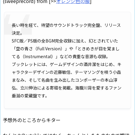
(sweeprecord) from [>>
オレンジ色の服
]
長い時を経て、待望のサウンドトラック完全盤、リリース
決定。
SFC版／PS版の全BGM完全収録に加え、幻とされていた
「空の青さ（Full Version）」や「ときめきが目を覚まし
てる（Instrumental）」などの貴重な音源も収録。
ブックレットには、ゲームデザインの酒井潔をはじめ、キ
ャラクターデザインの近藤敏信、テーマソングを唄う小森
まなみ、そして名曲を生み出したコンポーザーの本山淳
弘、立川伸治による寄稿を掲載。海腹川背を愛するファン
垂涎の愛蔵盤です。
予想外のところからキター