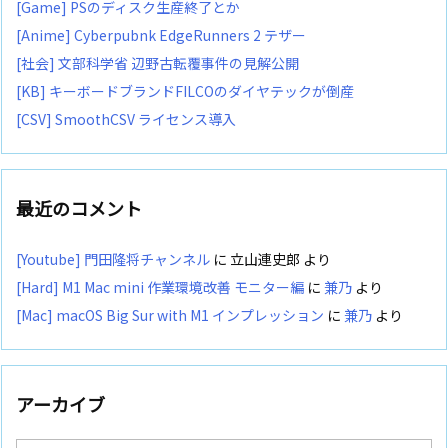
[Game] PSのディスク生産終了とか
[Anime] Cyberpubnk EdgeRunners 2 テザー
[社会] 文部科学省 辺野古転覆事件の見解公開
[KB] キーボードブランドFILCOのダイヤテックが倒産
[CSV] SmoothCSV ライセンス導入
最近のコメント
[Youtube] 門田隆将チャンネル
に
立山連史郎
より
[Hard] M1 Mac mini 作業環境改善 モニター編
に
兼乃
より
[Mac] macOS Big Sur with M1 インプレッション
に
兼乃
より
アーカイブ