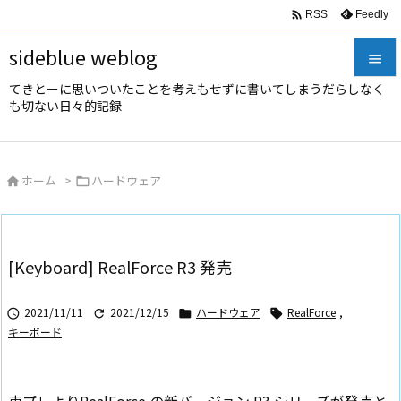

Feedly
RSS
sideblue weblog

てきとーに思いついたことを考えもせずに書いてしまうだらしなく

も切ない日々的記録
メニュ

サイド
ホーム
>
ハードウェア



前へ

次へ
[Keyboard] RealForce R3 発売

検索
2021/11/11
2021/12/15
ハードウェア
RealForce
,




キーボード