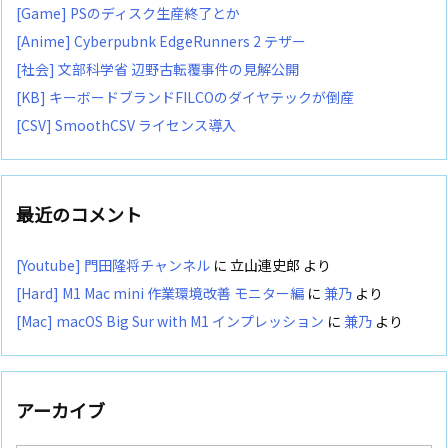
[Game] PSのディスク生産終了とか
[Anime] Cyberpubnk EdgeRunners 2 テザー
[社会] 文部科学省 辺野古転覆事件の見解公開
[KB] キーボードブランドFILCOのダイヤテックが倒産
[CSV] SmoothCSV ライセンス導入
最近のコメント
[Youtube] 門田隆将チャンネル
に
立山連史郎
より
[Hard] M1 Mac mini 作業環境改善 モニター編
に
兼乃
より
[Mac] macOS Big Sur with M1 インプレッション
に
兼乃
より
アーカイブ