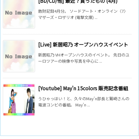
[BD/CD/他] 最近？買ったもの (4月)
散財記録4月分。 ソードアート・オンライン〈7〉
マザーズ・ロザリオ (電撃文庫) ...
[Live] 新居昭乃 オープンハウスイベント
新居昭乃 VHオープンハウスのイベント。 先日のユ
ーロツアーの映像や写真を中心に ...
[Youtube] May’n 15colors 販売記念番組
うひゃっほい！と、久々のMay'n部長と鷲崎さんの
電波コンビの番組。 May'n ...