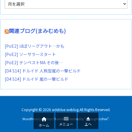
ア
ー
カ
イ
ブ
関連ブログ(まみむめも)
[PoE2] ほぼリーグアウト…かも
[PoE2] ソーサラースタート
[PoE2] テンペストMA その後…
[D4 S14] ドルイド 人熊型嵐の一撃ビルド
[D4 S14] ドルイド 嵐の一撃ビルド
Copyright ©
2026
sideblue weblog
All Rights Reserved.



WordPress Luxeritas Theme is provided by "
Thought is free
".
メニュー
上へ
ホーム