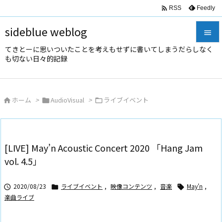

Feedly
RSS
sideblue weblog

てきとーに思いついたことを考えもせずに書いてしまうだらしなく

も切ない日々的記録
メニュ

サイド
ホーム
>
AudioVisual
>
ライブイベント




前へ

次へ
[LIVE] May’n Acoustic Concert 2020 「Hang Jam

vol. 4.5」
検索
2020/08/23
ライブイベント
,
映像コンテンツ
,
音楽
May'n
,



楽曲ライブ