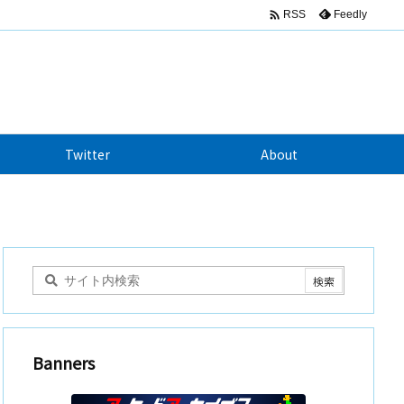

Feedly
RSS
Twitter
About
Banners