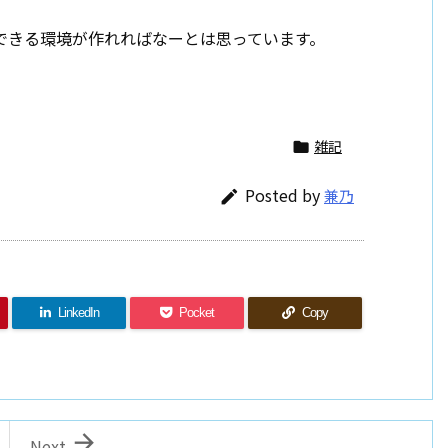
トできる環境が作れればなーとは思っています。
雑記

Posted by
兼乃

LinkedIn
Pocket
Copy

Next