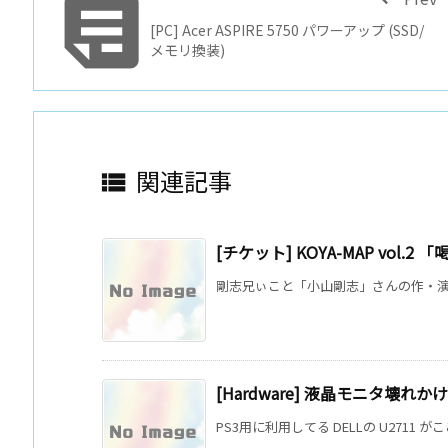

[PC] Acer ASPIRE 5750 パワーアップ (SSD/
メモリ換装)
関連記事

[チケット] KOYA-MAP vol.2 
剛志兄ぃこと「小山剛志」さんの作・演出
[Hardware] 液晶モニタ壊れかけ
PS3用に利用してる DELLの U2711 