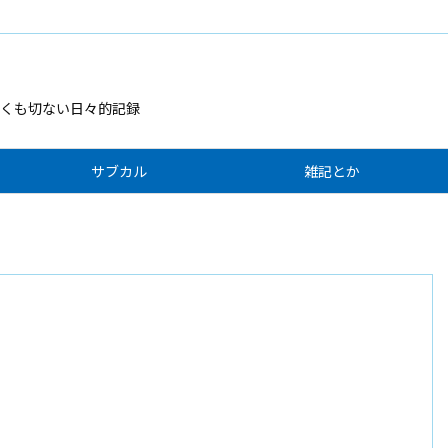
くも切ない日々的記録
サブカル
雑記とか