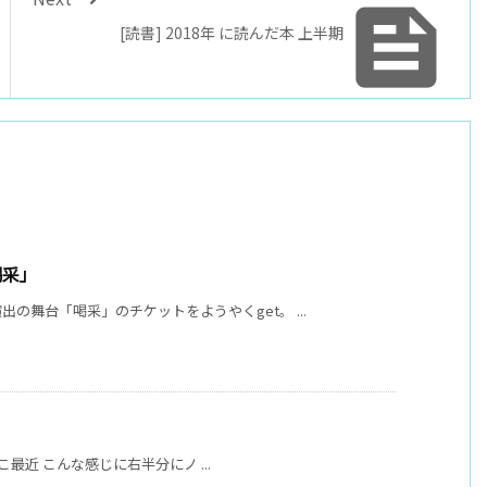

[読書] 2018年 に読んだ本 上半期
「喝采」
の舞台「喝采」のチケットをようやくget。 ...
がここ最近 こんな感じに右半分にノ ...