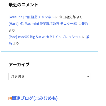
最近のコメント
[Youtube] 門田隆将チャンネル
に
立山連史郎
より
[Hard] M1 Mac mini 作業環境改善 モニター編
に
兼乃
より
[Mac] macOS Big Sur with M1 インプレッション
に
兼
乃
より
アーカイブ
ア
ー
カ
イ
ブ
関連ブログ(まみむめも)