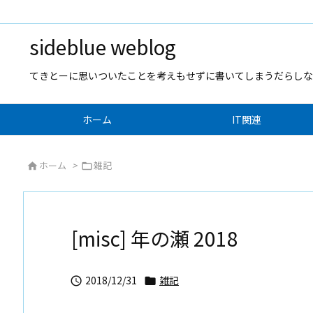
sideblue weblog
てきとーに思いついたことを考えもせずに書いてしまうだらしな
ホーム
IT関連
ホーム
>
雑記


[misc] 年の瀬 2018
2018/12/31
雑記

