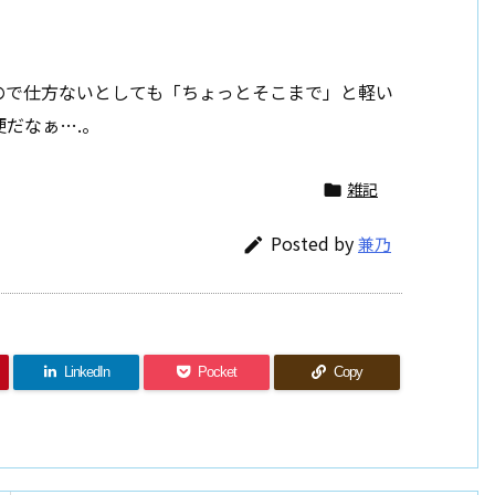
。
ので仕方ないとしても「ちょっとそこまで」と軽い
だなぁ….。
雑記

Posted by
兼乃

LinkedIn
Pocket
Copy