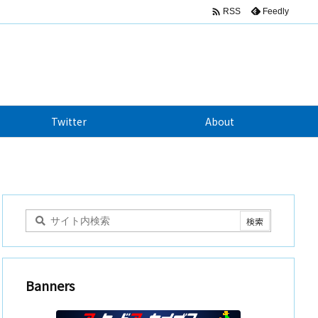

Feedly
RSS
Twitter
About
Banners