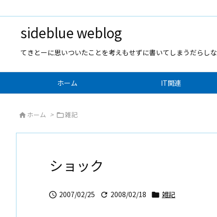
sideblue weblog
てきとーに思いついたことを考えもせずに書いてしまうだらしな
ホーム
IT関連
ホーム
>
雑記


ショック
2007/02/25
2008/02/18
雑記


