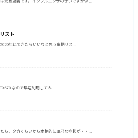
元旦更新です。インフルエンザのせいですがｗ ...
なリスト
020年にできたらいいなと思う事柄リス ...
TX670 なので早速利用してみ ...
ら、夕方くらいから本格的に風邪な症状が・・ ...