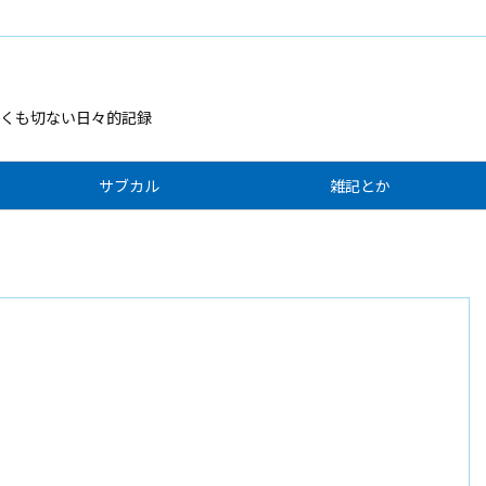
くも切ない日々的記録
サブカル
雑記とか