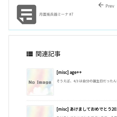


Prev
月面兎兵器ミーナ #7
関連記事

[misc] age++
そうえば、4/3 は自分の誕生日だったん
[misc] あけましておめでとう20