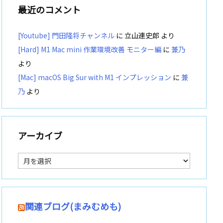
最近のコメント
[Youtube] 門田隆将チャンネル
に
立山連史郎
より
[Hard] M1 Mac mini 作業環境改善 モニター編
に
兼乃
より
[Mac] macOS Big Sur with M1 インプレッション
に
兼
乃
より
アーカイブ
ア
ー
カ
イ
ブ
関連ブログ(まみむめも)