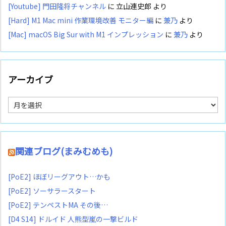
[Youtube] 門田隆将チャンネル
に
立山連史郎
より
[Hard] M1 Mac mini 作業環境改善 モニター編
に
兼乃
より
[Mac] macOS Big Sur with M1 インプレッション
に
兼乃
より
アーカイブ
ア
ー
カ
イ
ブ
関連ブログ(まみむめも)
[PoE2] ほぼリーグアウト…かも
[PoE2] ソーサラースタート
[PoE2] テンペストMA その後…
[D4 S14] ドルイド 人熊型嵐の一撃ビルド