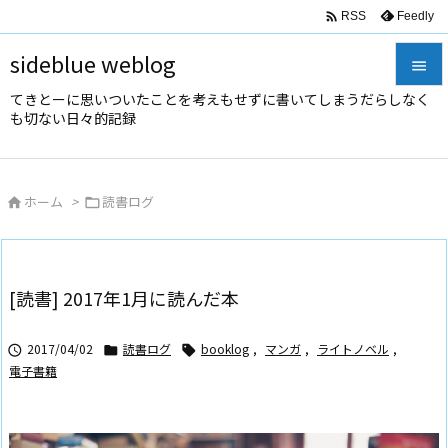

Feedly
RSS
sideblue weblog

てきとーに思いついたことを考えもせずに書いてしまうだらしなく

も切ない日々的記録
メニュ

サイド
ホーム
>
読書ログ



前へ

次へ
[読書] 2017年1月に読んだ本

検索
2017/04/02
読書ログ
booklog
,
マンガ
,
ライトノベル
,



電子書籍