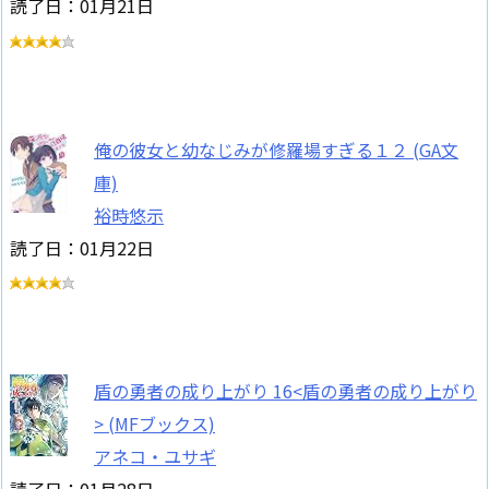
読了日：01月21日
俺の彼女と幼なじみが修羅場すぎる１２ (GA文
庫)
裕時悠示
読了日：01月22日
盾の勇者の成り上がり 16<盾の勇者の成り上がり
> (MFブックス)
アネコ・ユサギ