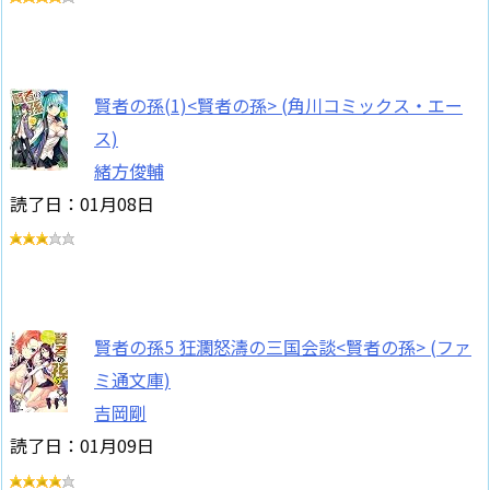
賢者の孫(1)<賢者の孫> (角川コミックス・エー
ス)
緒方俊輔
読了日：01月08日
賢者の孫5 狂瀾怒濤の三国会談<賢者の孫> (ファ
ミ通文庫)
吉岡剛
読了日：01月09日