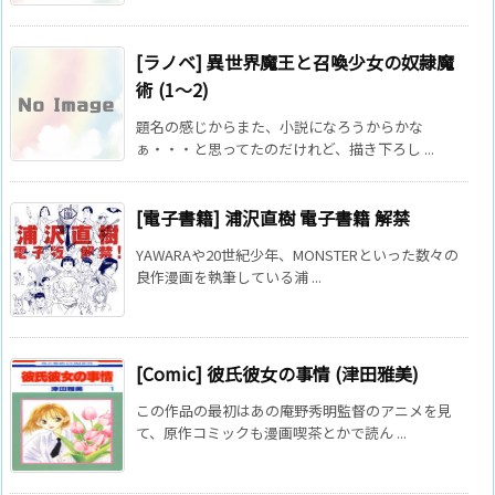
[ラノベ] 異世界魔王と召喚少女の奴隷魔
術 (1～2)
題名の感じからまた、小説になろうからかな
ぁ・・・と思ってたのだけれど、描き下ろし ...
[電子書籍] 浦沢直樹 電子書籍 解禁
YAWARAや20世紀少年、MONSTERといった数々の
良作漫画を執筆している浦 ...
[Comic] 彼氏彼女の事情 (津田雅美)
この作品の最初はあの庵野秀明監督のアニメを見
て、原作コミックも漫画喫茶とかで読ん ...