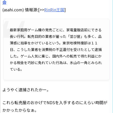
会
(asahi.com) 情報源:[>>
RinRin王国
]
最新家庭用ゲーム機の発売ごとに、家電量販店前にできる
長い行列。転売目的の業者が雇った「並び屋」も多く、品
薄感に拍車をかけているという。東京地検特捜部は１１
日、こうした業者を消費税の不正還付を受けたとして逮捕
した。ゲーム人気に乗じ、国内外への転売で得た利益にか
かる税金を巧妙に免れていた行為は、氷山の一角とみられ
ている。
ようやく逮捕されたかー。
これら転売屋のおかげでNDSを入手するのにえらい時間が
かかったからなぁ。