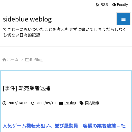

Feedly
RSS
sideblue weblog

てきとーに思いついたことを考えもせずに書いてしまうだらしなく

も切ない日々的記録
メニュ

サイド
ホーム
>
ReBlog



前へ

次へ
[事件] 転売業者逮捕

検索
2007/04/16
2009/09/10
ReBlog
国内時事




人気ゲーム機転売狙い、並び屋動員 容疑の業者逮捕 – 社