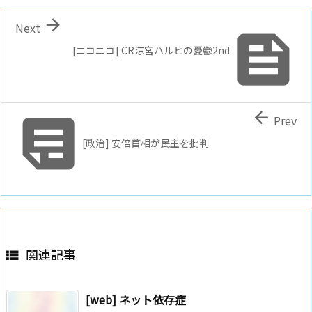

Next

[ニコニコ] CR涼宮ハルヒの憂鬱2nd


Prev
[政治] 安倍首相が民主を批判
関連記事

[web] ネット依存症