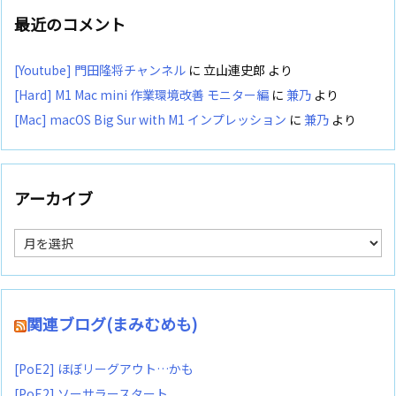
最近のコメント
[Youtube] 門田隆将チャンネル
に
立山連史郎
より
[Hard] M1 Mac mini 作業環境改善 モニター編
に
兼乃
より
[Mac] macOS Big Sur with M1 インプレッション
に
兼乃
より
アーカイブ
ア
ー
カ
イ
ブ
関連ブログ(まみむめも)
[PoE2] ほぼリーグアウト…かも
[PoE2] ソーサラースタート