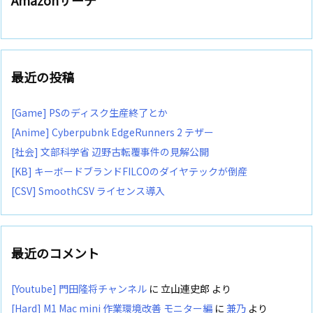
最近の投稿
[Game] PSのディスク生産終了とか
[Anime] Cyberpubnk EdgeRunners 2 テザー
[社会] 文部科学省 辺野古転覆事件の見解公開
[KB] キーボードブランドFILCOのダイヤテックが倒産
[CSV] SmoothCSV ライセンス導入
最近のコメント
[Youtube] 門田隆将チャンネル
に
立山連史郎
より
[Hard] M1 Mac mini 作業環境改善 モニター編
に
兼乃
より