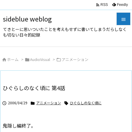

Feedly
RSS
sideblue weblog

てきとーに思いついたことを考えもせずに書いてしまうだらしなく

も切ない日々的記録
メニュ

サイド
ホーム
>
AudioVisual
>
アニメーション




前へ

次へ
ひぐらしのなく頃に 第4話

検索
2006/04/29
アニメーション
ひぐらしのなく頃に



鬼隠し編終了。