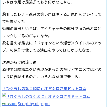
いやはや駆け足過ぎてもう何がなにやら。
豹変したレナ・魅音の笑い声はキテる。原作をプレイして
ても怖かった。
恐怖の演出といえば、アイキャッチの部分で血の飛ぶ音と
リンクしてるのがなかなか。
欲を言えば最後に「ドォォンという爆音＞タイトルのアッ
プ」の原作で使ってる演出をやってほしかったなぁ。
次週からは綿流し編。
原作では結構エグい表現があったのだけどアニメではどの
ように表現するのか。いろんな意味で楽しみ。
「ひぐらしのなく頃に」オヤシロさまドットコム
Script by phpspot
WEB
SHOT