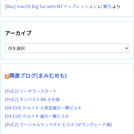
[Mac] macOS Big Sur with M1 インプレッション
に
兼乃
より
アーカイブ
ア
ー
カ
イ
ブ
関連ブログ(まみむめも)
[PoE2] ソーサラースタート
[PoE2] テンペストMA その後…
[D4 S14] ドルイド 人熊型嵐の一撃ビルド
[D4 S14] ドルイド 嵐の一撃ビルド
[PoE2] マーシャルテンペスト ビルド (ダウングレード版)