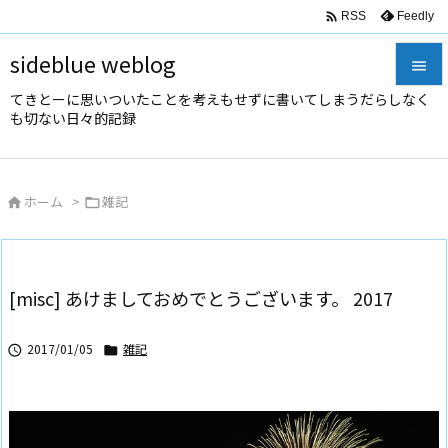

Feedly
RSS
sideblue weblog

てきとーに思いついたことを考えもせずに書いてしまうだらしなく

も切ない日々的記録
メニュ

サイド
ホーム
>
雑記



前へ

次へ
[misc] あけましておめでとうございます。 2017

検索
2017/01/05
雑記

