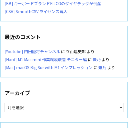
[KB] キーボードブランドFILCOのダイヤテックが倒産
[CSV] SmoothCSV ライセンス導入
最近のコメント
[Youtube] 門田隆将チャンネル
に
立山連史郎
より
[Hard] M1 Mac mini 作業環境改善 モニター編
に
兼乃
より
[Mac] macOS Big Sur with M1 インプレッション
に
兼乃
より
アーカイブ
ア
ー
カ
イ