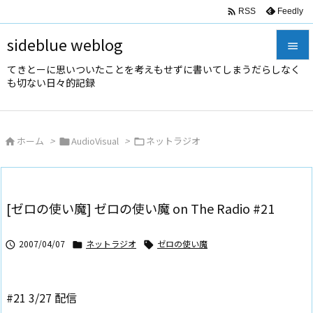

Feedly
RSS
sideblue weblog

てきとーに思いついたことを考えもせずに書いてしまうだらしなく

も切ない日々的記録
メニュ

サイド
ホーム
>
AudioVisual
>
ネットラジオ




前へ

次へ
[ゼロの使い魔] ゼロの使い魔 on The Radio #21

検索
2007/04/07
ネットラジオ
ゼロの使い魔



#21 3/27 配信