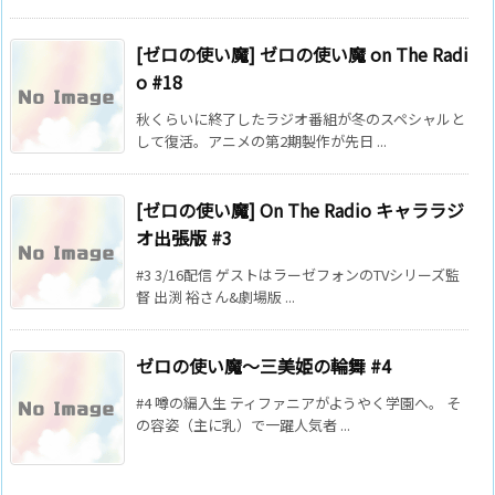
[ゼロの使い魔] ゼロの使い魔 on The Radi
o #18
秋くらいに終了したラジオ番組が冬のスペシャルと
して復活。アニメの第2期製作が先日 ...
[ゼロの使い魔] On The Radio キャララジ
オ出張版 #3
#3 3/16配信 ゲストはラーゼフォンのTVシリーズ監
督 出渕 裕さん&劇場版 ...
ゼロの使い魔～三美姫の輪舞 #4
#4 噂の編入生 ティファニアがようやく学園へ。 そ
の容姿（主に乳）で一躍人気者 ...