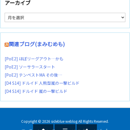
アーカイブ
ア
ー
カ
イ
ブ
関連ブログ(まみむめも)
[PoE2] ほぼリーグアウト…かも
[PoE2] ソーサラースタート
[PoE2] テンペストMA その後…
[D4 S14] ドルイド 人熊型嵐の一撃ビルド
[D4 S14] ドルイド 嵐の一撃ビルド
Copyright ©
2026
sideblue weblog
All Rights Reserved.