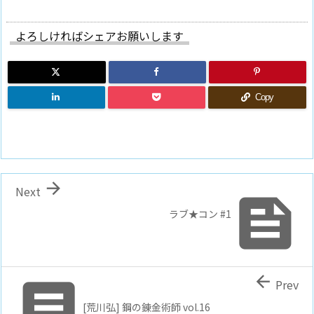
よろしければシェアお願いします
Copy

Next

ラブ★コン #1


Prev
[荒川弘] 鋼の錬金術師 vol.16