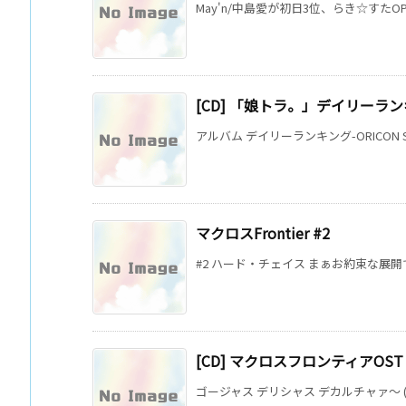
May'n/中島愛が初日3位、らき☆すたOP超え
[CD] 「娘トラ。」デイリーラ
アルバム デイリーランキング-ORICON STY
マクロスFrontier #2
#2 ハード・チェイス まぁお約束な展開
[CD] マクロスフロンティアOS
ゴージャス デリシャス デカルチャァ～ (fr