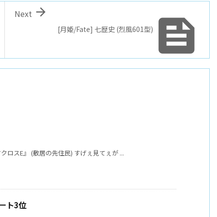

Next

[月姫/Fate] 七歴史 (烈風601型)
スE』 (敷居の先住民) すげぇ見てぇが ...
ート3位