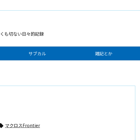
くも切ない日々的記録
サブカル
雑記とか
マクロスFrontier
