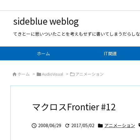
sideblue weblog
てきとーに思いついたことを考えもせずに書いてしまうだらしな
ホーム
IT関連
ホーム
>
AudioVisual
>
アニメーション



マクロスFrontier #12
2008/06/29
2017/05/02
アニメーション


