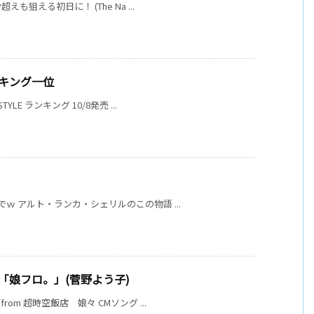
も狙える初日に！ (The Na ...
ンキング一位
LE ランキング 10/8発売 ...
でｗ アルト・ランカ・シェリルのこの物語 ...
T「娘フロ。」(菅野よう子)
om 超時空飯店 娘々 CMソング ...