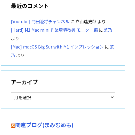
最近のコメント
[Youtube] 門田隆将チャンネル
に
立山連史郎
より
[Hard] M1 Mac mini 作業環境改善 モニター編
に
兼乃
より
[Mac] macOS Big Sur with M1 インプレッション
に
兼
乃
より
アーカイブ
ア
ー
カ
イ
ブ
関連ブログ(まみむめも)