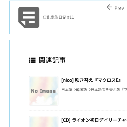


Prev
狂乱家族日記 #11
関連記事

[nico] 吹き替え『マクロスE』
日本語⇒韓国語⇒日本語吹き替え版『マクロ
[CD] ライオン初日デイリーチャ