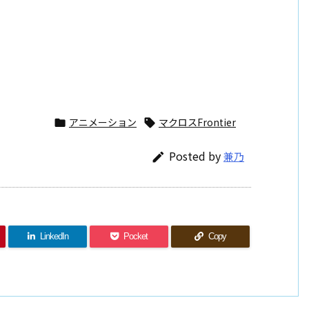
]
アニメーション
マクロスFrontier


Posted by
兼乃

LinkedIn
Pocket
Copy