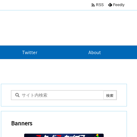

Feedly
RSS
Twitter
About
Banners