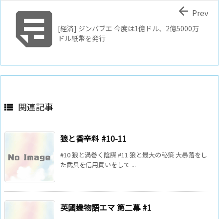


Prev
[経済] ジンバブエ 今度は1億ドル、2億5000万
ドル紙幣を発行
関連記事

狼と香辛料 #10-11
#10 狼と渦巻く陰謀 #11 狼と最大の秘策 大暴落をし
た武具を信用買いをして ...
英國戀物語エマ 第二幕 #1