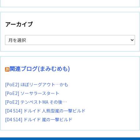
アーカイブ
ア
ー
カ
イ
ブ
関連ブログ(まみむめも)
[PoE2] ほぼリーグアウト…かも
[PoE2] ソーサラースタート
[PoE2] テンペストMA その後…
[D4 S14] ドルイド 人熊型嵐の一撃ビルド
[D4 S14] ドルイド 嵐の一撃ビルド