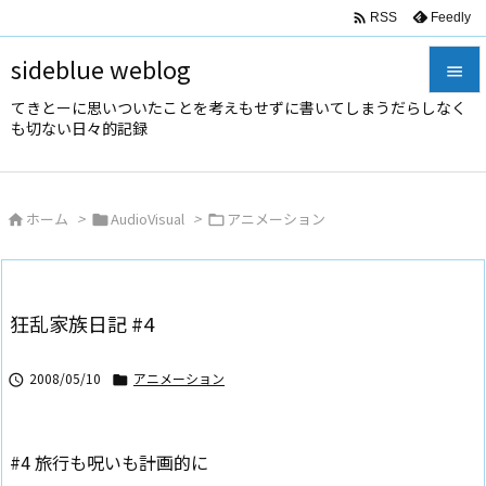

Feedly
RSS
sideblue weblog

てきとーに思いついたことを考えもせずに書いてしまうだらしなく

も切ない日々的記録
メニュ

サイド
ホーム
>
AudioVisual
>
アニメーション




前へ

次へ
狂乱家族日記 #4

検索
2008/05/10
アニメーション


#4 旅行も呪いも計画的に