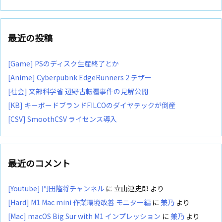
最近の投稿
[Game] PSのディスク生産終了とか
[Anime] Cyberpubnk EdgeRunners 2 テザー
[社会] 文部科学省 辺野古転覆事件の見解公開
[KB] キーボードブランドFILCOのダイヤテックが倒産
[CSV] SmoothCSV ライセンス導入
最近のコメント
[Youtube] 門田隆将チャンネル
に
立山連史郎
より
[Hard] M1 Mac mini 作業環境改善 モニター編
に
兼乃
より
[Mac] macOS Big Sur with M1 インプレッション
に
兼乃
より