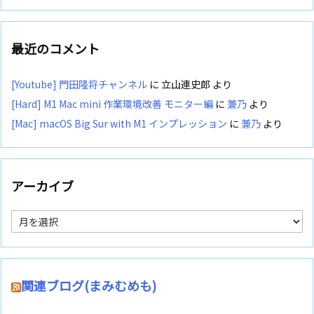
最近のコメント
[Youtube] 門田隆将チャンネル
に
立山連史郎
より
[Hard] M1 Mac mini 作業環境改善 モニター編
に
兼乃
より
[Mac] macOS Big Sur with M1 インプレッション
に
兼乃
より
アーカイブ
ア
ー
カ
イ
ブ
関連ブログ(まみむめも)