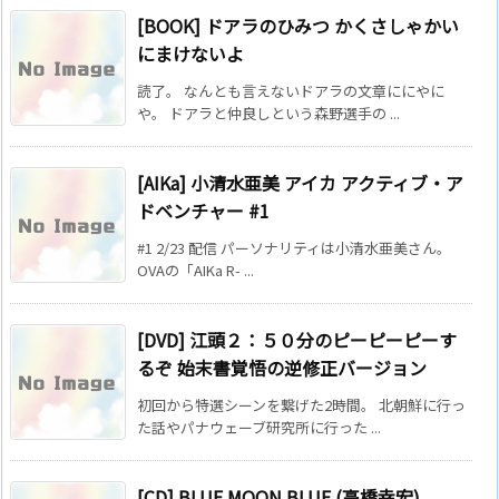
[BOOK] ドアラのひみつ かくさしゃかい
にまけないよ
読了。 なんとも言えないドアラの文章ににやに
や。 ドアラと仲良しという森野選手の ...
[AIKa] 小清水亜美 アイカ アクティブ・ア
ドベンチャー #1
#1 2/23 配信 パーソナリティは小清水亜美さん。
OVAの「AIKa R- ...
[DVD] 江頭２：５０分のピーピーピーす
るぞ 始末書覚悟の逆修正バージョン
初回から特選シーンを繋げた2時間。 北朝鮮に行っ
た話やパナウェーブ研究所に行った ...
[CD] BLUE MOON BLUE (高橋幸宏)