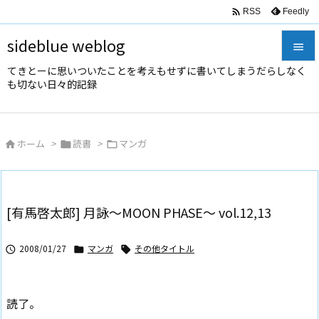

Feedly
RSS
sideblue weblog

てきとーに思いついたことを考えもせずに書いてしまうだらしなく

も切ない日々的記録
メニュ

サイド
ホーム
>
読書
>
マンガ




前へ

次へ
[有馬啓太郎] 月詠～MOON PHASE～ vol.12,13

検索
2008/01/27
マンガ
その他タイトル



読了。