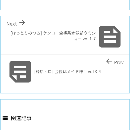

Next

[はっとりみつる] ケンコー全裸系水泳部ウミシ
ョー vol.1-7


Prev
[藤原ヒロ] 会長はメイド様！ vol.3-4
関連記事
